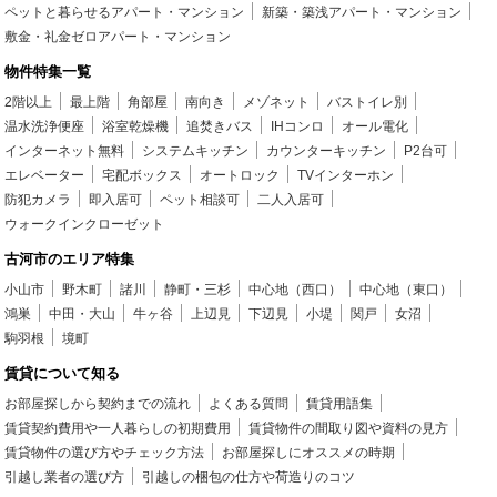
ペットと暮らせるアパート・マンション
新築・築浅アパート・マンション
敷金・礼金ゼロアパート・マンション
物件特集一覧
2階以上
最上階
角部屋
南向き
メゾネット
バストイレ別
温水洗浄便座
浴室乾燥機
追焚きバス
IHコンロ
オール電化
インターネット無料
システムキッチン
カウンターキッチン
P2台可
エレベーター
宅配ボックス
オートロック
TVインターホン
防犯カメラ
即入居可
ペット相談可
二人入居可
ウォークインクローゼット
古河市のエリア特集
小山市
野木町
諸川
静町・三杉
中心地（西口）
中心地（東口）
鴻巣
中田・大山
牛ヶ谷
上辺見
下辺見
小堤
関戸
女沼
駒羽根
境町
賃貸について知る
お部屋探しから契約までの流れ
よくある質問
賃貸用語集
賃貸契約費用や一人暮らしの初期費用
賃貸物件の間取り図や資料の見方
賃貸物件の選び方やチェック方法
お部屋探しにオススメの時期
引越し業者の選び方
引越しの梱包の仕方や荷造りのコツ