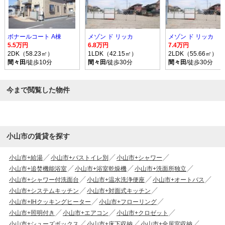
ボナールコート A棟
メゾン ド リッカ
メゾン ド リッカ
5.5万円
6.8万円
7.4万円
2DK（58.23㎡）
1LDK（42.15㎡）
2LDK（55.66㎡）
間々田
/徒歩10分
間々田
/徒歩30分
間々田
/徒歩30分
今まで閲覧した物件
小山市の賃貸を探す
小山市+給湯
小山市+バストイレ別
小山市+シャワー
小山市+追焚機能浴室
小山市+浴室乾燥機
小山市+洗面所独立
小山市+シャワー付洗面台
小山市+温水洗浄便座
小山市+オートバス
小山市+システムキッチン
小山市+対面式キッチン
小山市+IHクッキングヒーター
小山市+フローリング
小山市+照明付き
小山市+エアコン
小山市+クロゼット
小山市+シューズボックス
小山市+床下収納
小山市+全居室収納