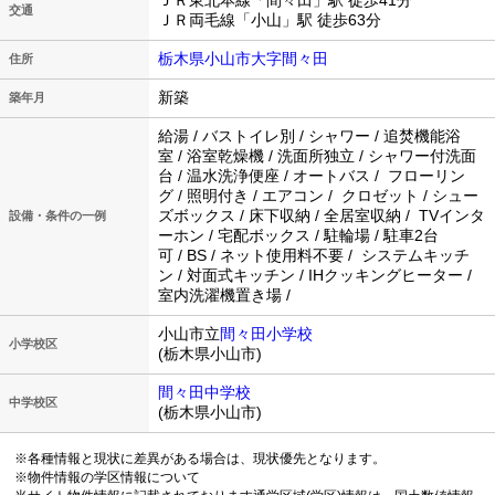
ＪＲ東北本線「間々田」駅 徒歩41分
交通
ＪＲ両毛線「小山」駅 徒歩63分
栃木県小山市大字間々田
住所
新築
築年月
給湯 / バストイレ別 / シャワー / 追焚機能浴
室 / 浴室乾燥機 / 洗面所独立 / シャワー付洗面
台 / 温水洗浄便座 / オートバス / フローリン
グ / 照明付き / エアコン / クロゼット / シュー
ズボックス / 床下収納 / 全居室収納 / TVインタ
設備・条件の一例
ーホン / 宅配ボックス / 駐輪場 / 駐車2台
可 / BS / ネット使用料不要 / システムキッチ
ン / 対面式キッチン / IHクッキングヒーター /
室内洗濯機置き場 /
小山市立
間々田小学校
小学校区
(栃木県小山市)
間々田中学校
中学校区
(栃木県小山市)
※各種情報と現状に差異がある場合は、現状優先となります。
※物件情報の学区情報について