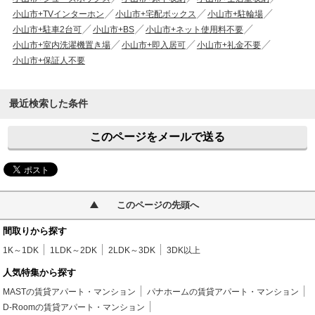
小山市+TVインターホン
小山市+宅配ボックス
小山市+駐輪場
小山市+駐車2台可
小山市+BS
小山市+ネット使用料不要
小山市+室内洗濯機置き場
小山市+即入居可
小山市+礼金不要
小山市+保証人不要
最近検索した条件
このページをメールで送る
このページの先頭へ
間取りから探す
1K～1DK
1LDK～2DK
2LDK～3DK
3DK以上
人気特集から探す
MASTの賃貸アパート・マンション
パナホームの賃貸アパート・マンション
D-Roomの賃貸アパート・マンション