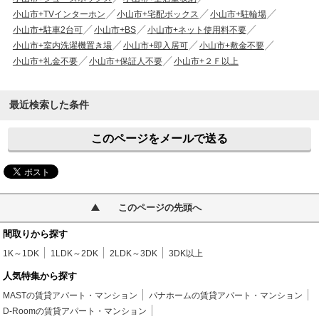
小山市+TVインターホン
小山市+宅配ボックス
小山市+駐輪場
小山市+駐車2台可
小山市+BS
小山市+ネット使用料不要
小山市+室内洗濯機置き場
小山市+即入居可
小山市+敷金不要
小山市+礼金不要
小山市+保証人不要
小山市+２Ｆ以上
最近検索した条件
このページをメールで送る
このページの先頭へ
間取りから探す
1K～1DK
1LDK～2DK
2LDK～3DK
3DK以上
人気特集から探す
MASTの賃貸アパート・マンション
パナホームの賃貸アパート・マンション
D-Roomの賃貸アパート・マンション