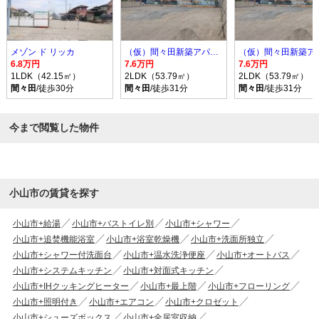
メゾン ド リッカ
（仮）間々田新築アパート
6.8万円
7.6万円
7.6万円
1LDK（42.15㎡）
2LDK（53.79㎡）
2LDK（53.79㎡）
間々田
/徒歩30分
間々田
/徒歩31分
間々田
/徒歩31分
今まで閲覧した物件
小山市の賃貸を探す
小山市+給湯
小山市+バストイレ別
小山市+シャワー
小山市+追焚機能浴室
小山市+浴室乾燥機
小山市+洗面所独立
小山市+シャワー付洗面台
小山市+温水洗浄便座
小山市+オートバス
小山市+システムキッチン
小山市+対面式キッチン
小山市+IHクッキングヒーター
小山市+最上階
小山市+フローリング
小山市+照明付き
小山市+エアコン
小山市+クロゼット
小山市+シューズボックス
小山市+全居室収納