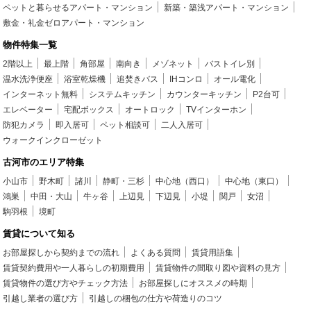
ペットと暮らせるアパート・マンション
新築・築浅アパート・マンション
敷金・礼金ゼロアパート・マンション
物件特集一覧
2階以上
最上階
角部屋
南向き
メゾネット
バストイレ別
温水洗浄便座
浴室乾燥機
追焚きバス
IHコンロ
オール電化
インターネット無料
システムキッチン
カウンターキッチン
P2台可
エレベーター
宅配ボックス
オートロック
TVインターホン
防犯カメラ
即入居可
ペット相談可
二人入居可
ウォークインクローゼット
古河市のエリア特集
小山市
野木町
諸川
静町・三杉
中心地（西口）
中心地（東口）
鴻巣
中田・大山
牛ヶ谷
上辺見
下辺見
小堤
関戸
女沼
駒羽根
境町
賃貸について知る
お部屋探しから契約までの流れ
よくある質問
賃貸用語集
賃貸契約費用や一人暮らしの初期費用
賃貸物件の間取り図や資料の見方
賃貸物件の選び方やチェック方法
お部屋探しにオススメの時期
引越し業者の選び方
引越しの梱包の仕方や荷造りのコツ