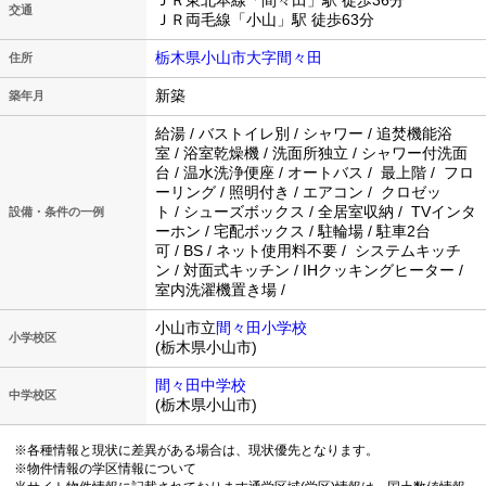
ＪＲ東北本線「間々田」駅 徒歩36分
交通
ＪＲ両毛線「小山」駅 徒歩63分
栃木県小山市大字間々田
住所
新築
築年月
給湯 / バストイレ別 / シャワー / 追焚機能浴
室 / 浴室乾燥機 / 洗面所独立 / シャワー付洗面
台 / 温水洗浄便座 / オートバス / 最上階 / フロ
ーリング / 照明付き / エアコン / クロゼッ
ト / シューズボックス / 全居室収納 / TVインタ
設備・条件の一例
ーホン / 宅配ボックス / 駐輪場 / 駐車2台
可 / BS / ネット使用料不要 / システムキッチ
ン / 対面式キッチン / IHクッキングヒーター /
室内洗濯機置き場 /
小山市立
間々田小学校
小学校区
(栃木県小山市)
間々田中学校
中学校区
(栃木県小山市)
※各種情報と現状に差異がある場合は、現状優先となります。
※物件情報の学区情報について