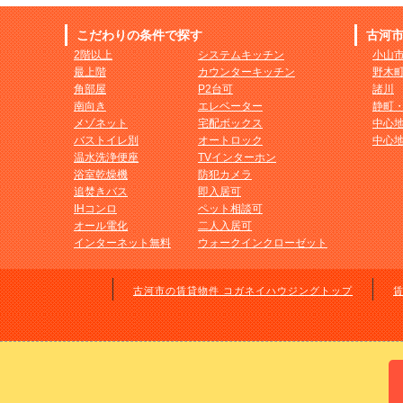
こだわりの条件で探す
古河
2階以上
システムキッチン
小山
最上階
カウンターキッチン
野木
角部屋
P2台可
諸川
南向き
エレベーター
静町
メゾネット
宅配ボックス
中心
バストイレ別
オートロック
中心
温水洗浄便座
TVインターホン
浴室乾燥機
防犯カメラ
追焚きバス
即入居可
IHコンロ
ペット相談可
オール電化
二人入居可
インターネット無料
ウォークインクローゼット
古河市の賃貸物件 コガネイハウジングトップ