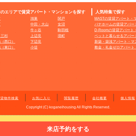
市のエリアで賃貸アパート・マンションを探す
人気特集で探す
市
鴻巣
関戸
MASTの賃貸アパート・
町
中田・大山
女沼
パナホームの賃貸アパー
牛ヶ谷
駒羽根
D-Roomの賃貸アパー
・三杉
上辺見
境町
ペットと暮らせるアパー
地（西口）
下辺見
新築・築浅アパート・マ
地（東口）
小堤
敷金・礼金ゼロアパート
賃貸物件検索
お気に入り
閲覧履歴
会社概要
個人情報
Copyright (C) koganeihousing All Rights Reserved.
来店予約をする