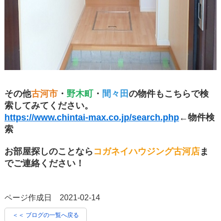
その他
古河市
・
野木町
・
間々田
の物件もこちらで検
索してみてください。
https://www.chintai-max.co.jp/search.php
←物件検
索
お部屋探しのことなら
コガネイハウジング古河店
ま
でご連絡ください！
ページ作成日 2021-02-14
＜＜ ブログの一覧へ戻る