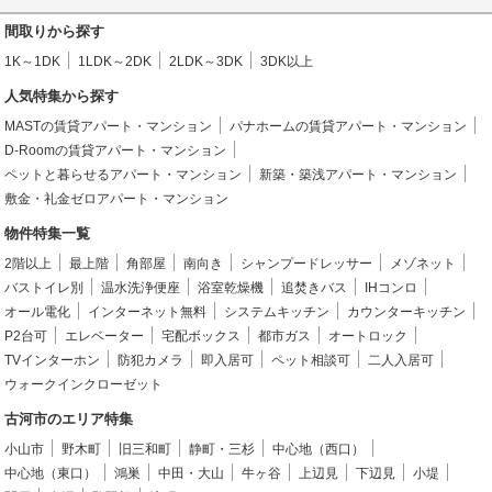
間取りから探す
1K～1DK
1LDK～2DK
2LDK～3DK
3DK以上
人気特集から探す
MASTの賃貸アパート・マンション
パナホームの賃貸アパート・マンション
D-Roomの賃貸アパート・マンション
ペットと暮らせるアパート・マンション
新築・築浅アパート・マンション
敷金・礼金ゼロアパート・マンション
物件特集一覧
2階以上
最上階
角部屋
南向き
シャンプードレッサー
メゾネット
バストイレ別
温水洗浄便座
浴室乾燥機
追焚きバス
IHコンロ
オール電化
インターネット無料
システムキッチン
カウンターキッチン
P2台可
エレベーター
宅配ボックス
都市ガス
オートロック
TVインターホン
防犯カメラ
即入居可
ペット相談可
二人入居可
ウォークインクローゼット
古河市のエリア特集
小山市
野木町
旧三和町
静町・三杉
中心地（西口）
中心地（東口）
鴻巣
中田・大山
牛ヶ谷
上辺見
下辺見
小堤