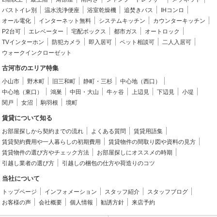
バストイレ別
温水洗浄便座
浴室乾燥機
追焚きバス
IHコンロ
オール電化
インターネット無料
システムキッチン
カウンターキッチン
P2台可
エレベーター
宅配ボックス
都市ガス
オートロック
TVインターホン
防犯カメラ
即入居可
ペット相談可
二人入居可
ウォークインクローゼット
古河市のエリア特集
小山市
野木町
旧三和町
静町・三杉
中心地（西口）
中心地（東口）
鴻巣
中田・大山
牛ヶ谷
上辺見
下辺見
小堤
関戸
女沼
駒羽根
境町
賃貸について知る
お部屋探しから契約までの流れ
よくある質問
賃貸用語集
賃貸契約費用や一人暮らしの初期費用
賃貸物件の間取り図や資料の見方
賃貸物件の選び方やチェック方法
お部屋探しにオススメの時期
引越し業者の選び方
引越しの梱包の仕方や荷造りのコツ
当社について
トップページ
インフォメーション
スタッフ紹介
スタッフブログ
お客様の声
会社概要
個人情報
勧誘方針
来店予約