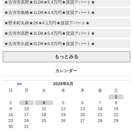
★古河市高野★2LDK★5.4万円★賃貸アパート★
★古河市鳥喰★1LDK★4.4万円★賃貸アパート★
★野木町丸林★2K★4.1万円★賃貸アパート★
★古河市高野★2LDK★5.4万円★賃貸アパート★
★古河市久能★2LDK★6.0万円★賃貸アパート★
もっとみる
カレンダー
2026年8月
<<
日
月
火
水
木
金
土
1
2
3
4
5
6
7
8
9
10
11
12
13
14
15
16
17
18
19
20
21
22
23
24
25
26
27
28
29
30
31