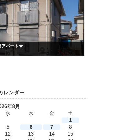
貸アパート★
カレンダー
026年8月
水
木
金
土
1
5
6
7
8
12
13
14
15