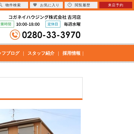
物件検索
お気に入り
閲覧履歴
来店予約
ッフブログ
スタッフ紹介
採用情報