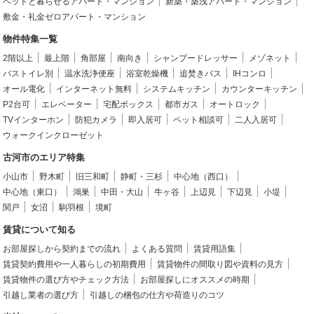
ペットと暮らせるアパート・マンション
新築・築浅アパート・マンション
敷金・礼金ゼロアパート・マンション
物件特集一覧
2階以上
最上階
角部屋
南向き
シャンプードレッサー
メゾネット
バストイレ別
温水洗浄便座
浴室乾燥機
追焚きバス
IHコンロ
オール電化
インターネット無料
システムキッチン
カウンターキッチン
P2台可
エレベーター
宅配ボックス
都市ガス
オートロック
TVインターホン
防犯カメラ
即入居可
ペット相談可
二人入居可
ウォークインクローゼット
古河市のエリア特集
小山市
野木町
旧三和町
静町・三杉
中心地（西口）
中心地（東口）
鴻巣
中田・大山
牛ヶ谷
上辺見
下辺見
小堤
関戸
女沼
駒羽根
境町
賃貸について知る
お部屋探しから契約までの流れ
よくある質問
賃貸用語集
賃貸契約費用や一人暮らしの初期費用
賃貸物件の間取り図や資料の見方
賃貸物件の選び方やチェック方法
お部屋探しにオススメの時期
引越し業者の選び方
引越しの梱包の仕方や荷造りのコツ