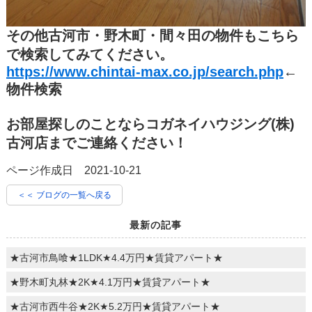
その他古河市・野木町・間々田の物件もこちら
で検索してみてください。
https://www.chintai-max.co.jp/search.php
←
物件検索
お部屋探しのことならコガネイハウジング(株)
古河店までご連絡ください！
ページ作成日 2021-10-21
＜＜ ブログの一覧へ戻る
最新の記事
★古河市鳥喰★1LDK★4.4万円★賃貸アパート★
★野木町丸林★2K★4.1万円★賃貸アパート★
★古河市西牛谷★2K★5.2万円★賃貸アパート★