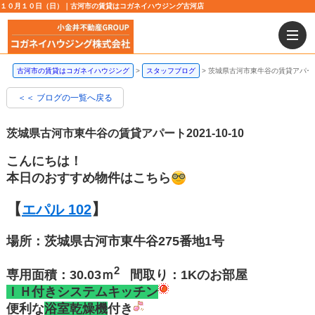
１０月１０日（日）｜古河市の賃貸はコガネイハウジング古河店
古河市の賃貸はコガネイハウジング
スタッフブログ
茨城県古河市東牛谷の賃貸アパー
＜＜ ブログの一覧へ戻る
茨城県古河市東牛谷の賃貸アパート
2021-10-10
こんにちは！
本日のおすすめ物件はこちら
【
】
エパル 102
場所：茨城県古河市東牛谷275番地1号
2
専用面積：30.03ｍ
間取り：1Kのお部屋
ＩＨ付きシステムキッチン
便利な
浴室乾燥機
付き