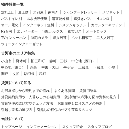
物件特集一覧
2階以上
最上階
角部屋
南向き
シャンプードレッサー
メゾネット
バストイレ別
温水洗浄便座
浴室乾燥機
追焚きバス
IHコンロ
オール電化
インターネット無料
システムキッチン
カウンターキッチン
P2台可
エレベーター
宅配ボックス
都市ガス
オートロック
TVインターホン
防犯カメラ
即入居可
ペット相談可
二人入居可
ウォークインクローゼット
古河市のエリア特集
小山市
野木町
旧三和町
静町・三杉
中心地（西口）
中心地（東口）
鴻巣
中田・大山
牛ヶ谷
上辺見
下辺見
小堤
関戸
女沼
駒羽根
境町
賃貸について知る
お部屋探しから契約までの流れ
よくある質問
賃貸用語集
賃貸契約費用や一人暮らしの初期費用
賃貸物件の間取り図や資料の見方
賃貸物件の選び方やチェック方法
お部屋探しにオススメの時期
引越し業者の選び方
引越しの梱包の仕方や荷造りのコツ
当社について
トップページ
インフォメーション
スタッフ紹介
スタッフブログ