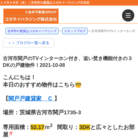
１０月０８日（木）｜古河市の賃貸はコガネイハウジング古河店
古河市の賃貸はコガネイハウジング
スタッフブログ
古河市関戸のTVインターホン付
＜＜ ブログの一覧へ戻る
古河市関戸のTVインターホン付き、追い焚き機能付きの３
DKの戸建物件！
2021-10-08
こんにちは！
本日のおすすめ物件はこちら
【
関戸戸建貸家 Ｃ
】
場所：茨城県古河市関戸1735-3
2
専用面積：
52.17
ｍ
間取り：
3DK
と広々としたお部
屋