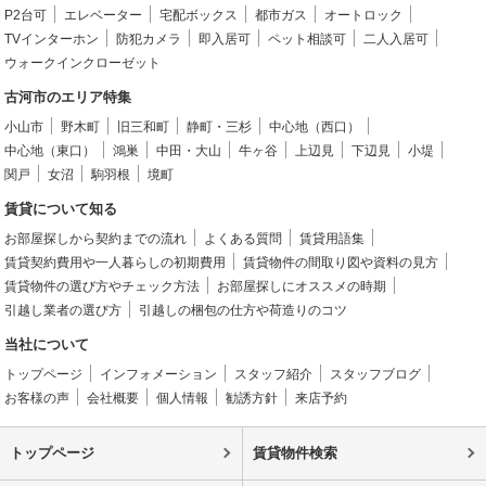
P2台可
エレベーター
宅配ボックス
都市ガス
オートロック
TVインターホン
防犯カメラ
即入居可
ペット相談可
二人入居可
ウォークインクローゼット
古河市のエリア特集
小山市
野木町
旧三和町
静町・三杉
中心地（西口）
中心地（東口）
鴻巣
中田・大山
牛ヶ谷
上辺見
下辺見
小堤
関戸
女沼
駒羽根
境町
賃貸について知る
お部屋探しから契約までの流れ
よくある質問
賃貸用語集
賃貸契約費用や一人暮らしの初期費用
賃貸物件の間取り図や資料の見方
賃貸物件の選び方やチェック方法
お部屋探しにオススメの時期
引越し業者の選び方
引越しの梱包の仕方や荷造りのコツ
当社について
トップページ
インフォメーション
スタッフ紹介
スタッフブログ
お客様の声
会社概要
個人情報
勧誘方針
来店予約
トップページ
賃貸物件検索