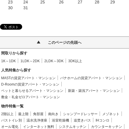
23
24
25
26
27
28
29
30
31
このページの先頭へ
間取りから探す
1K～1DK
1LDK～2DK
2LDK～3DK
3DK以上
人気特集から探す
MASTの賃貸アパート・マンション
パナホームの賃貸アパート・マンション
D-Roomの賃貸アパート・マンション
ペットと暮らせるアパート・マンション
新築・築浅アパート・マンション
敷金・礼金ゼロアパート・マンション
物件特集一覧
2階以上
最上階
角部屋
南向き
シャンプードレッサー
メゾネット
バストイレ別
温水洗浄便座
浴室乾燥機
追焚きバス
IHコンロ
オール電化
インターネット無料
システムキッチン
カウンターキッチン