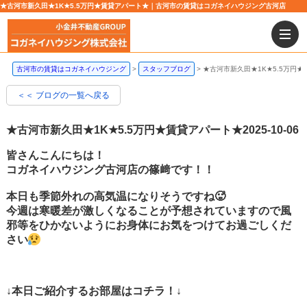
★古河市新久田★1K★5.5万円★賃貸アパート★｜古河市の賃貸はコガネイハウジング古河店
古河市の賃貸はコガネイハウジング
スタッフブログ
★古河市新久田★1K★5.5万円
＜＜ ブログの一覧へ戻る
★古河市新久田★1K★5.5万円★賃貸アパート★
2025-10-06
皆さんこんにちは！
コガネイハウジング古河店の篠﨑です！！
本日も季節外れの高気温になりそうですね🥵
今週は寒暖差が激しくなることが予想されていますので風
邪等をひかないようにお身体にお気をつけてお過ごしくだ
さい
↓本日ご紹介するお部屋はコチラ！↓