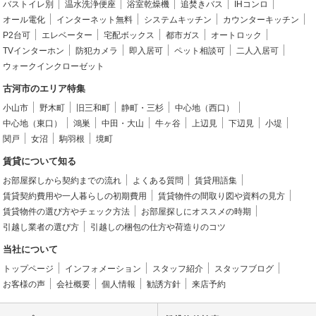
バストイレ別
温水洗浄便座
浴室乾燥機
追焚きバス
IHコンロ
オール電化
インターネット無料
システムキッチン
カウンターキッチン
P2台可
エレベーター
宅配ボックス
都市ガス
オートロック
TVインターホン
防犯カメラ
即入居可
ペット相談可
二人入居可
ウォークインクローゼット
古河市のエリア特集
小山市
野木町
旧三和町
静町・三杉
中心地（西口）
中心地（東口）
鴻巣
中田・大山
牛ヶ谷
上辺見
下辺見
小堤
関戸
女沼
駒羽根
境町
賃貸について知る
お部屋探しから契約までの流れ
よくある質問
賃貸用語集
賃貸契約費用や一人暮らしの初期費用
賃貸物件の間取り図や資料の見方
賃貸物件の選び方やチェック方法
お部屋探しにオススメの時期
引越し業者の選び方
引越しの梱包の仕方や荷造りのコツ
当社について
トップページ
インフォメーション
スタッフ紹介
スタッフブログ
お客様の声
会社概要
個人情報
勧誘方針
来店予約