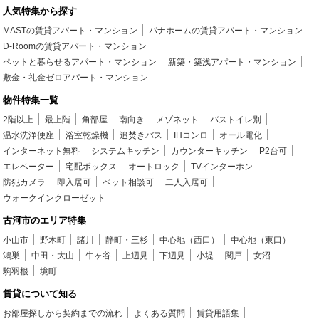
人気特集から探す
MASTの賃貸アパート・マンション
パナホームの賃貸アパート・マンション
D-Roomの賃貸アパート・マンション
ペットと暮らせるアパート・マンション
新築・築浅アパート・マンション
敷金・礼金ゼロアパート・マンション
物件特集一覧
2階以上
最上階
角部屋
南向き
メゾネット
バストイレ別
温水洗浄便座
浴室乾燥機
追焚きバス
IHコンロ
オール電化
インターネット無料
システムキッチン
カウンターキッチン
P2台可
エレベーター
宅配ボックス
オートロック
TVインターホン
防犯カメラ
即入居可
ペット相談可
二人入居可
ウォークインクローゼット
古河市のエリア特集
小山市
野木町
諸川
静町・三杉
中心地（西口）
中心地（東口）
鴻巣
中田・大山
牛ヶ谷
上辺見
下辺見
小堤
関戸
女沼
駒羽根
境町
賃貸について知る
お部屋探しから契約までの流れ
よくある質問
賃貸用語集