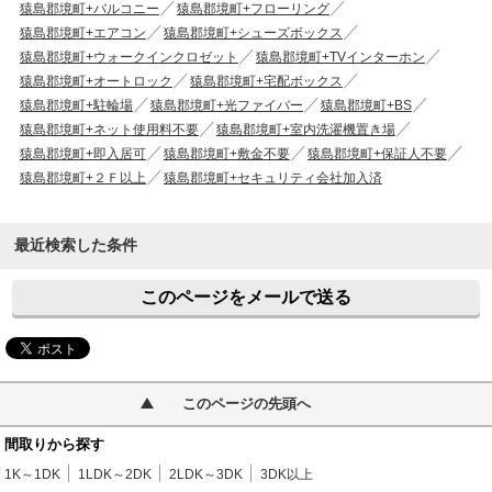
猿島郡境町+バルコニー
猿島郡境町+フローリング
猿島郡境町+エアコン
猿島郡境町+シューズボックス
猿島郡境町+ウォークインクロゼット
猿島郡境町+TVインターホン
猿島郡境町+オートロック
猿島郡境町+宅配ボックス
猿島郡境町+駐輪場
猿島郡境町+光ファイバー
猿島郡境町+BS
猿島郡境町+ネット使用料不要
猿島郡境町+室内洗濯機置き場
猿島郡境町+即入居可
猿島郡境町+敷金不要
猿島郡境町+保証人不要
猿島郡境町+２Ｆ以上
猿島郡境町+セキュリティ会社加入済
最近検索した条件
このページをメールで送る
このページの先頭へ
間取りから探す
1K～1DK
1LDK～2DK
2LDK～3DK
3DK以上