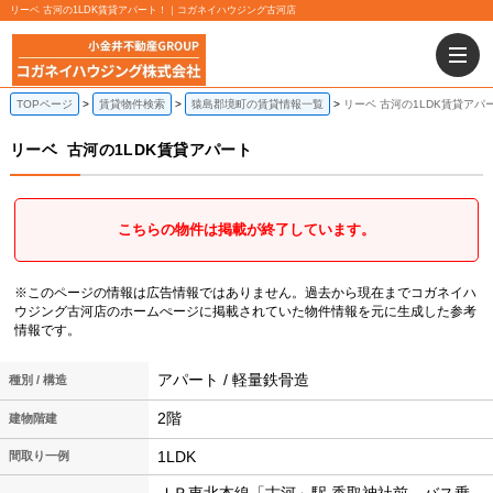
リーベ 古河の1LDK賃貸アパート！｜コガネイハウジング古河店
TOPページ
賃貸物件検索
猿島郡境町の賃貸情報一覧
リーベ 古河の1LDK賃貸アパ
リーベ
古河の1LDK賃貸アパート
こちらの物件は掲載が終了しています。
※このページの情報は広告情報ではありません。過去から現在までコガネイハ
ウジング古河店のホームぺージに掲載されていた物件情報を元に生成した参考
情報です。
アパート / 軽量鉄骨造
種別 / 構造
2階
建物階建
1LDK
間取り一例