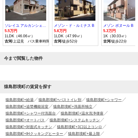
ソレイユ アルカンシェル Ｂ
メゾン・ド・ルミナス B
メゾン ボヌール B
5.5万円
5.6万円
5.3万円
1LDK（46.06㎡）
1LDK（47.99㎡）
1K（30.03㎡）
古河
/上辺見 バス乗車時間10分 停歩9分
古河
/徒歩52分
古河
/徒歩22分
今まで閲覧した物件
猿島郡境町の賃貸を探す
猿島郡境町+給湯
猿島郡境町+バストイレ別
猿島郡境町+シャワー
猿島郡境町+追焚機能浴室
猿島郡境町+洗面所独立
猿島郡境町+シャワー付洗面台
猿島郡境町+温水洗浄便座
猿島郡境町+オートバス
猿島郡境町+システムキッチン
猿島郡境町+対面式キッチン
猿島郡境町+3口以上コンロ
猿島郡境町+IHクッキングヒーター
猿島郡境町+最上階