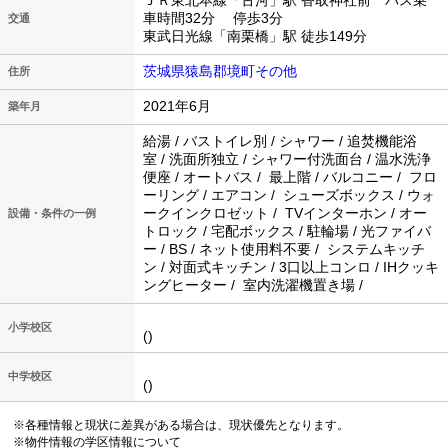
ＪＲ東北本線「古河」駅 香取神社前 バス乗
車時間32分 停歩3分
交通
東武日光線「南栗橋」駅 徒歩149分
茨城県猿島郡境町その他
住所
2021年6月
築年月
給湯 / バストイレ別 / シャワー / 追焚機能浴
室 / 洗面所独立 / シャワー付洗面台 / 温水洗浄
便座 / オートバス / 最上階 / バルコニー / フロ
ーリング / エアコン / シューズボックス / ウォ
ークインクロゼット / TVインターホン / オー
設備・条件の一例
トロック / 宅配ボックス / 駐輪場 / 光ファイバ
ー / BS / ネット使用料不要 / システムキッチ
ン / 対面式キッチン / 3口以上コンロ / IHクッキ
ングヒーター / 室内洗濯機置き場 /
小学校区
()
中学校区
()
※各種情報と現状に差異がある場合は、現状優先となります。
※物件情報の学区情報について