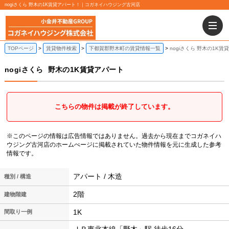
nogiさくら 野木の1K賃貸アパート！｜コガネイハウジング古河店
TOPページ
賃貸物件検索
下都賀郡野木町の賃貸情報一覧
nogiさくら 野木の1K賃
nogiさくら
野木の1K賃貸アパート
こちらの物件は掲載が終了しています。
※このページの情報は広告情報ではありません。過去から現在までコガネイハ
ウジング古河店のホームぺージに掲載されていた物件情報を元に生成した参考
情報です。
アパート / 木造
種別 / 構造
2階
建物階建
1K
間取り一例