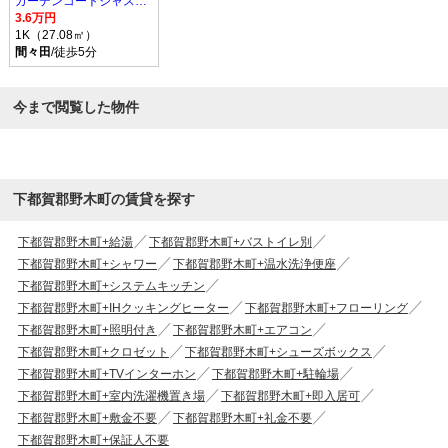
ガーデンコートジャスミン A棟
3.6万円
1K（27.08㎡）
間々田
/徒歩5分
今まで閲覧した物件
下都賀郡野木町の賃貸を探す
下都賀郡野木町+給湯
下都賀郡野木町+バストイレ別
下都賀郡野木町+シャワー
下都賀郡野木町+温水洗浄便座
下都賀郡野木町+システムキッチン
下都賀郡野木町+IHクッキングヒーター
下都賀郡野木町+フローリング
下都賀郡野木町+照明付き
下都賀郡野木町+エアコン
下都賀郡野木町+クロゼット
下都賀郡野木町+シューズボックス
下都賀郡野木町+TVインターホン
下都賀郡野木町+駐輪場
下都賀郡野木町+室内洗濯機置き場
下都賀郡野木町+即入居可
下都賀郡野木町+敷金不要
下都賀郡野木町+礼金不要
下都賀郡野木町+保証人不要