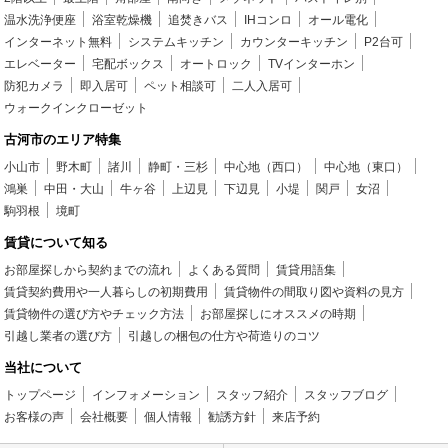
温水洗浄便座
浴室乾燥機
追焚きバス
IHコンロ
オール電化
インターネット無料
システムキッチン
カウンターキッチン
P2台可
エレベーター
宅配ボックス
オートロック
TVインターホン
防犯カメラ
即入居可
ペット相談可
二人入居可
ウォークインクローゼット
古河市のエリア特集
小山市
野木町
諸川
静町・三杉
中心地（西口）
中心地（東口）
鴻巣
中田・大山
牛ヶ谷
上辺見
下辺見
小堤
関戸
女沼
駒羽根
境町
賃貸について知る
お部屋探しから契約までの流れ
よくある質問
賃貸用語集
賃貸契約費用や一人暮らしの初期費用
賃貸物件の間取り図や資料の見方
賃貸物件の選び方やチェック方法
お部屋探しにオススメの時期
引越し業者の選び方
引越しの梱包の仕方や荷造りのコツ
当社について
トップページ
インフォメーション
スタッフ紹介
スタッフブログ
お客様の声
会社概要
個人情報
勧誘方針
来店予約