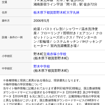
ＪＲ東北本線「野木」駅 徒歩16分
交通
湘南新宿ライン宇須「間々田」駅 徒歩72分
栃木県下都賀郡野木町大字丸林
住所
2006年5月
築年月
給湯 / バストイレ別 / シャワー / 温水洗浄便
座 / フローリング / 照明付き / エアコン / クロ
ゼット / シューズボックス / TVインターホ
設備・条件の一例
ン / 駐輪場 / システムキッチン / IHクッキング
ヒーター / 室内洗濯機置き場 /
野木町立
南赤塚小学校
小学校区
(栃木県下都賀郡野木町)
野木中学校
中学校区
(栃木県下都賀郡野木町)
※各種情報と現状に差異がある場合は、現状優先となります。
※物件情報の学区情報について
当サイト物件情報に記載されております通学区域(学区)情報は、国土数値情報
ダウンロードサービスが提供する小学校区データ【2016年度】及び中学校区
データ【2016年度】を元に加工したものですので、記載情報が現在の学区域
と異なる場合がございます。国土数値情報ダウンロードサービスのWEBサイ
ト上で記述通り、データは必ずしも正確とは言えません。また、通学区域(学