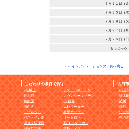
７月３１日（金
７月３０日（木
７月２８日（火
７月２７日（月
７月２６日（日
もっとみる
＜＜ インフォメーションの一覧へ戻る
こだわりの条件で探す
古河
2階以上
システムキッチン
小山
最上階
カウンターキッチン
野木
角部屋
P2台可
諸川
南向き
エレベーター
静町
メゾネット
宅配ボックス
中心
バストイレ別
オートロック
中心
温水洗浄便座
TVインターホン
浴室乾燥機
防犯カメラ