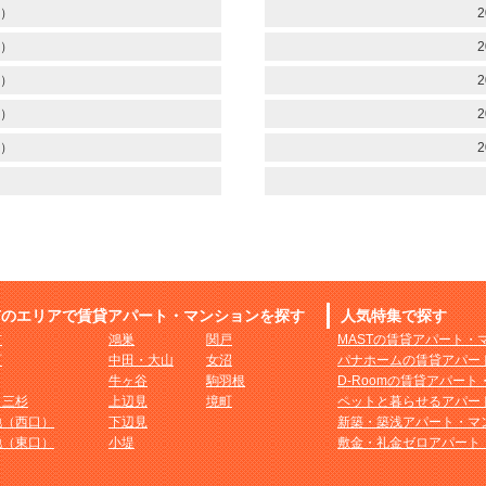
）
2
）
2
）
2
）
2
）
2
市のエリアで賃貸アパート・マンションを探す
人気特集で探す
市
鴻巣
関戸
MASTの賃貸アパート・
町
中田・大山
女沼
パナホームの賃貸アパー
牛ヶ谷
駒羽根
D-Roomの賃貸アパー
・三杉
上辺見
境町
ペットと暮らせるアパー
地（西口）
下辺見
新築・築浅アパート・マ
地（東口）
小堤
敷金・礼金ゼロアパート