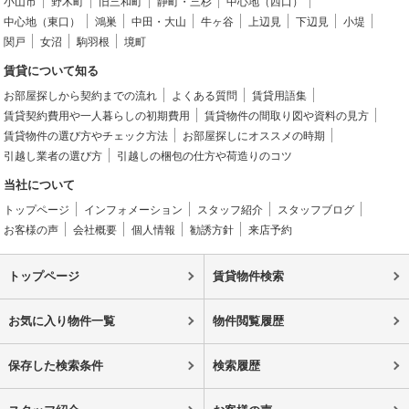
小山市
野木町
旧三和町
静町・三杉
中心地（西口）
中心地（東口）
鴻巣
中田・大山
牛ヶ谷
上辺見
下辺見
小堤
関戸
女沼
駒羽根
境町
賃貸について知る
お部屋探しから契約までの流れ
よくある質問
賃貸用語集
賃貸契約費用や一人暮らしの初期費用
賃貸物件の間取り図や資料の見方
賃貸物件の選び方やチェック方法
お部屋探しにオススメの時期
引越し業者の選び方
引越しの梱包の仕方や荷造りのコツ
当社について
トップページ
インフォメーション
スタッフ紹介
スタッフブログ
お客様の声
会社概要
個人情報
勧誘方針
来店予約
トップページ
賃貸物件検索
お気に入り物件一覧
物件閲覧履歴
保存した検索条件
検索履歴