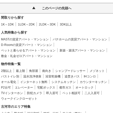
このページの先頭へ
間取りから探す
1K～1DK
1LDK～2DK
2LDK～3DK
3DK以上
人気特集から探す
MASTの賃貸アパート・マンション
パナホームの賃貸アパート・マンション
D-Roomの賃貸アパート・マンション
ペットと暮らせるアパート・マンション
新築・築浅アパート・マンション
敷金・礼金ゼロアパート・マンション
物件特集一覧
2階以上
最上階
角部屋
南向き
シャンプードレッサー
メゾネット
バストイレ別
温水洗浄便座
浴室乾燥機
追焚きバス
IHコンロ
オール電化
インターネット無料
システムキッチン
カウンターキッチン
P2台可
エレベーター
宅配ボックス
都市ガス
オートロック
TVインターホン
防犯カメラ
即入居可
ペット相談可
二人入居可
ウォークインクローゼット
古河市のエリア特集