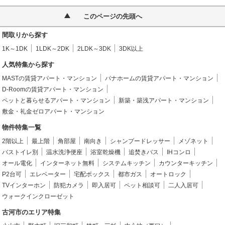
このページの先頭へ
間取りから探す
1K～1DK
1LDK～2DK
2LDK～3DK
3DK以上
人気特集から探す
MASTの賃貸アパート・マンション
パナホームの賃貸アパート・マンション
D-Roomの賃貸アパート・マンション
ペットと暮らせるアパート・マンション
新築・築浅アパート・マンション
敷金・礼金ゼロアパート・マンション
物件特集一覧
2階以上
最上階
角部屋
南向き
シャンプードレッサー
メゾネット
バストイレ別
温水洗浄便座
浴室乾燥機
追焚きバス
IHコンロ
オール電化
インターネット無料
システムキッチン
カウンターキッチン
P2台可
エレベーター
宅配ボックス
都市ガス
オートロック
TVインターホン
防犯カメラ
即入居可
ペット相談可
二人入居可
ウォークインクローゼット
古河市のエリア特集