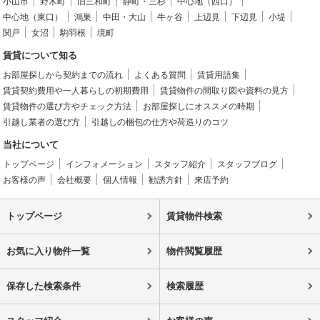
小山市
野木町
旧三和町
静町・三杉
中心地（西口）
中心地（東口）
鴻巣
中田・大山
牛ヶ谷
上辺見
下辺見
小堤
関戸
女沼
駒羽根
境町
賃貸について知る
お部屋探しから契約までの流れ
よくある質問
賃貸用語集
賃貸契約費用や一人暮らしの初期費用
賃貸物件の間取り図や資料の見方
賃貸物件の選び方やチェック方法
お部屋探しにオススメの時期
引越し業者の選び方
引越しの梱包の仕方や荷造りのコツ
当社について
トップページ
インフォメーション
スタッフ紹介
スタッフブログ
お客様の声
会社概要
個人情報
勧誘方針
来店予約
トップページ
賃貸物件検索
お気に入り物件一覧
物件閲覧履歴
保存した検索条件
検索履歴