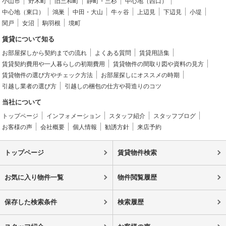
小山市
野木町
旧三和町
静町・三杉
中心地（西口）
中心地（東口）
鴻巣
中田・大山
牛ヶ谷
上辺見
下辺見
小堤
関戸
女沼
駒羽根
境町
賃貸について知る
お部屋探しから契約までの流れ
よくある質問
賃貸用語集
賃貸契約費用や一人暮らしの初期費用
賃貸物件の間取り図や資料の見方
賃貸物件の選び方やチェック方法
お部屋探しにオススメの時期
引越し業者の選び方
引越しの梱包の仕方や荷造りのコツ
当社について
トップページ
インフォメーション
スタッフ紹介
スタッフブログ
お客様の声
会社概要
個人情報
勧誘方針
来店予約
トップページ
賃貸物件検索
お気に入り物件一覧
物件閲覧履歴
保存した検索条件
検索履歴