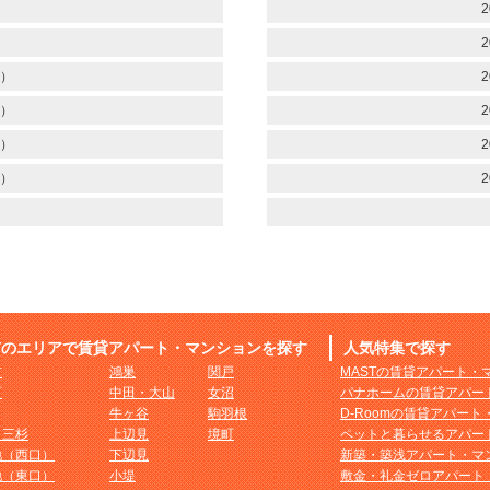
）
2
）
2
）
2
）
2
）
2
）
2
市のエリアで賃貸アパート・マンションを探す
人気特集で探す
市
鴻巣
関戸
MASTの賃貸アパート・
町
中田・大山
女沼
パナホームの賃貸アパー
牛ヶ谷
駒羽根
D-Roomの賃貸アパー
・三杉
上辺見
境町
ペットと暮らせるアパー
地（西口）
下辺見
新築・築浅アパート・マ
地（東口）
小堤
敷金・礼金ゼロアパート