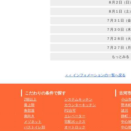
８月２日（日
８月１日（土
７月３１日（金
７月３０日（木
７月２８日（火
７月２７日（月
もっとみる
＜＜ インフォメーションの一覧へ戻る
こだわりの条件で探す
古河
2階以上
システムキッチン
小山
最上階
カウンターキッチン
野木
角部屋
P2台可
諸川
南向き
エレベーター
静町
メゾネット
宅配ボックス
中心
バストイレ別
オートロック
中心