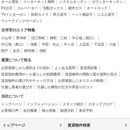
オール電化
インターネット無料
システムキッチン
カウンターキッチン
P2台可
エレベーター
宅配ボックス
都市ガス
オートロック
TVインターホン
防犯カメラ
即入居可
ペット相談可
二人入居可
ウォークインクローゼット
古河市のエリア特集
小山市
野木町
旧三和町
静町・三杉
中心地（西口）
中心地（東口）
鴻巣
中田・大山
牛ヶ谷
上辺見
下辺見
小堤
関戸
女沼
駒羽根
境町
賃貸について知る
お部屋探しから契約までの流れ
よくある質問
賃貸用語集
賃貸契約費用や一人暮らしの初期費用
賃貸物件の間取り図や資料の見方
賃貸物件の選び方やチェック方法
お部屋探しにオススメの時期
引越し業者の選び方
引越しの梱包の仕方や荷造りのコツ
当社について
トップページ
インフォメーション
スタッフ紹介
スタッフブログ
お客様の声
会社概要
個人情報
勧誘方針
来店予約
トップページ
賃貸物件検索