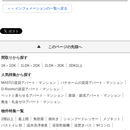
＜＜ インフォメーションの一覧へ戻る
このページの先頭へ
間取りから探す
1K～1DK
1LDK～2DK
2LDK～3DK
3DK以上
人気特集から探す
MASTの賃貸アパート・マンション
パナホームの賃貸アパート・マンション
D-Roomの賃貸アパート・マンション
ペットと暮らせるアパート・マンション
新築・築浅アパート・マンション
敷金・礼金ゼロアパート・マンション
物件特集一覧
2階以上
最上階
角部屋
南向き
シャンプードレッサー
メゾネット
バストイレ別
温水洗浄便座
浴室乾燥機
追焚きバス
IHコンロ