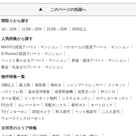
このページの先頭へ
間取りから探す
1K～1DK
1LDK～2DK
2LDK～3DK
3DK以上
人気特集から探す
MASTの賃貸アパート・マンション
パナホームの賃貸アパート・マンション
D-Roomの賃貸アパート・マンション
ペットと暮らせるアパート・マンション
新築・築浅アパート・マンション
敷金・礼金ゼロアパート・マンション
物件特集一覧
2階以上
最上階
角部屋
南向き
シャンプードレッサー
メゾネット
バストイレ別
温水洗浄便座
浴室乾燥機
追焚きバス
IHコンロ
オール電化
インターネット無料
システムキッチン
カウンターキッチン
P2台可
エレベーター
宅配ボックス
都市ガス
オートロック
TVインターホン
防犯カメラ
即入居可
ペット相談可
二人入居可
ウォークインクローゼット
古河市のエリア特集