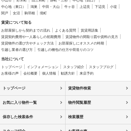
小山市
野木町
旧三和町
静町・三杉
中心地（西口）
中心地（東口）
鴻巣
中田・大山
牛ヶ谷
上辺見
下辺見
小堤
関戸
女沼
駒羽根
境町
賃貸について知る
お部屋探しから契約までの流れ
よくある質問
賃貸用語集
賃貸契約費用や一人暮らしの初期費用
賃貸物件の間取り図や資料の見方
賃貸物件の選び方やチェック方法
お部屋探しにオススメの時期
引越し業者の選び方
引越しの梱包の仕方や荷造りのコツ
当社について
トップページ
インフォメーション
スタッフ紹介
スタッフブログ
お客様の声
会社概要
個人情報
勧誘方針
来店予約
トップページ
賃貸物件検索
お気に入り物件一覧
物件閲覧履歴
保存した検索条件
検索履歴