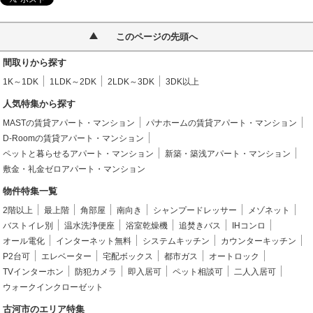
このページの先頭へ
間取りから探す
1K～1DK
1LDK～2DK
2LDK～3DK
3DK以上
人気特集から探す
MASTの賃貸アパート・マンション
パナホームの賃貸アパート・マンション
D-Roomの賃貸アパート・マンション
ペットと暮らせるアパート・マンション
新築・築浅アパート・マンション
敷金・礼金ゼロアパート・マンション
物件特集一覧
2階以上
最上階
角部屋
南向き
シャンプードレッサー
メゾネット
バストイレ別
温水洗浄便座
浴室乾燥機
追焚きバス
IHコンロ
オール電化
インターネット無料
システムキッチン
カウンターキッチン
P2台可
エレベーター
宅配ボックス
都市ガス
オートロック
TVインターホン
防犯カメラ
即入居可
ペット相談可
二人入居可
ウォークインクローゼット
古河市のエリア特集