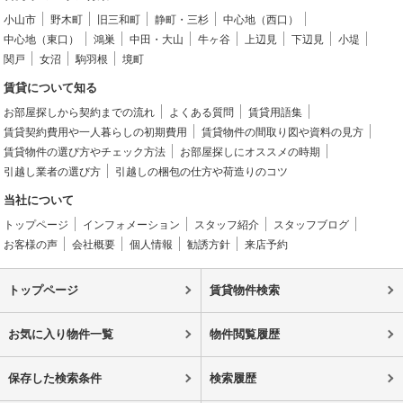
小山市
野木町
旧三和町
静町・三杉
中心地（西口）
中心地（東口）
鴻巣
中田・大山
牛ヶ谷
上辺見
下辺見
小堤
関戸
女沼
駒羽根
境町
賃貸について知る
お部屋探しから契約までの流れ
よくある質問
賃貸用語集
賃貸契約費用や一人暮らしの初期費用
賃貸物件の間取り図や資料の見方
賃貸物件の選び方やチェック方法
お部屋探しにオススメの時期
引越し業者の選び方
引越しの梱包の仕方や荷造りのコツ
当社について
トップページ
インフォメーション
スタッフ紹介
スタッフブログ
お客様の声
会社概要
個人情報
勧誘方針
来店予約
トップページ
賃貸物件検索
お気に入り物件一覧
物件閲覧履歴
保存した検索条件
検索履歴