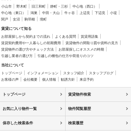
小山市
野木町
旧三和町
静町・三杉
中心地（西口）
中心地（東口）
鴻巣
中田・大山
牛ヶ谷
上辺見
下辺見
小堤
関戸
女沼
駒羽根
境町
賃貸について知る
お部屋探しから契約までの流れ
よくある質問
賃貸用語集
賃貸契約費用や一人暮らしの初期費用
賃貸物件の間取り図や資料の見方
賃貸物件の選び方やチェック方法
お部屋探しにオススメの時期
引越し業者の選び方
引越しの梱包の仕方や荷造りのコツ
当社について
トップページ
インフォメーション
スタッフ紹介
スタッフブログ
お客様の声
会社概要
個人情報
勧誘方針
来店予約
トップページ
賃貸物件検索
お気に入り物件一覧
物件閲覧履歴
保存した検索条件
検索履歴