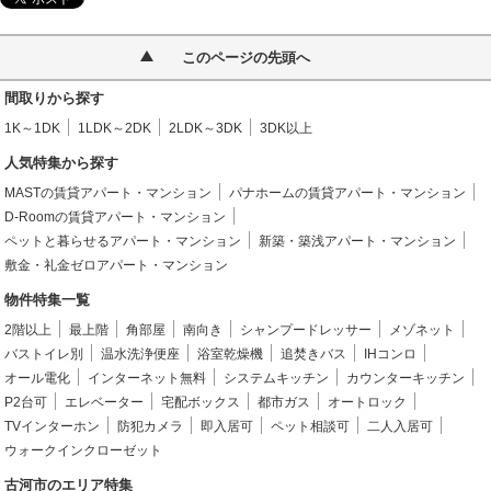
このページの先頭へ
間取りから探す
1K～1DK
1LDK～2DK
2LDK～3DK
3DK以上
人気特集から探す
MASTの賃貸アパート・マンション
パナホームの賃貸アパート・マンション
D-Roomの賃貸アパート・マンション
ペットと暮らせるアパート・マンション
新築・築浅アパート・マンション
敷金・礼金ゼロアパート・マンション
物件特集一覧
2階以上
最上階
角部屋
南向き
シャンプードレッサー
メゾネット
バストイレ別
温水洗浄便座
浴室乾燥機
追焚きバス
IHコンロ
オール電化
インターネット無料
システムキッチン
カウンターキッチン
P2台可
エレベーター
宅配ボックス
都市ガス
オートロック
TVインターホン
防犯カメラ
即入居可
ペット相談可
二人入居可
ウォークインクローゼット
古河市のエリア特集