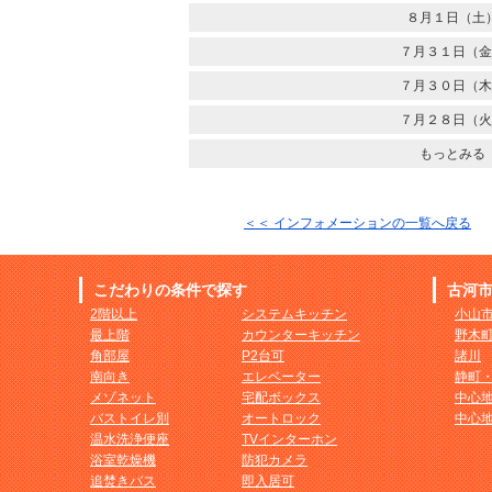
８月１日（土
７月３１日（金
７月３０日（木
７月２８日（火
もっとみる
＜＜ インフォメーションの一覧へ戻る
こだわりの条件で探す
古河
2階以上
システムキッチン
小山
最上階
カウンターキッチン
野木
角部屋
P2台可
諸川
南向き
エレベーター
静町
メゾネット
宅配ボックス
中心
バストイレ別
オートロック
中心
温水洗浄便座
TVインターホン
浴室乾燥機
防犯カメラ
追焚きバス
即入居可