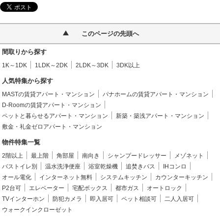
このページの先頭へ
間取りから探す
1K～1DK
1LDK～2DK
2LDK～3DK
3DK以上
人気特集から探す
MASTの賃貸アパート・マンション
パナホームの賃貸アパート・マンション
D-Roomの賃貸アパート・マンション
ペットと暮らせるアパート・マンション
新築・築浅アパート・マンション
敷金・礼金ゼロアパート・マンション
物件特集一覧
2階以上
最上階
角部屋
南向き
シャンプードレッサー
メゾネット
バストイレ別
温水洗浄便座
浴室乾燥機
追焚きバス
IHコンロ
オール電化
インターネット無料
システムキッチン
カウンターキッチン
P2台可
エレベーター
宅配ボックス
都市ガス
オートロック
TVインターホン
防犯カメラ
即入居可
ペット相談可
二人入居可
ウォークインクローゼット