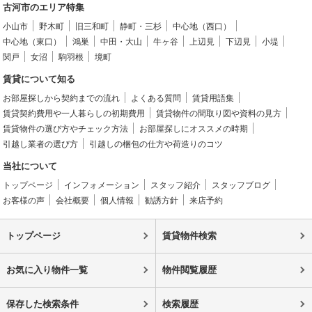
古河市のエリア特集
小山市
野木町
旧三和町
静町・三杉
中心地（西口）
中心地（東口）
鴻巣
中田・大山
牛ヶ谷
上辺見
下辺見
小堤
関戸
女沼
駒羽根
境町
賃貸について知る
お部屋探しから契約までの流れ
よくある質問
賃貸用語集
賃貸契約費用や一人暮らしの初期費用
賃貸物件の間取り図や資料の見方
賃貸物件の選び方やチェック方法
お部屋探しにオススメの時期
引越し業者の選び方
引越しの梱包の仕方や荷造りのコツ
当社について
トップページ
インフォメーション
スタッフ紹介
スタッフブログ
お客様の声
会社概要
個人情報
勧誘方針
来店予約
トップページ
賃貸物件検索
お気に入り物件一覧
物件閲覧履歴
保存した検索条件
検索履歴