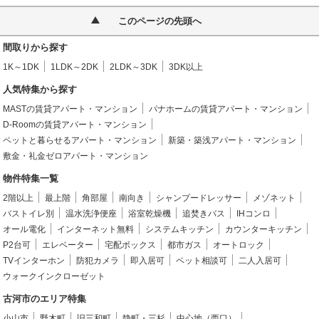
このページの先頭へ
間取りから探す
1K～1DK
1LDK～2DK
2LDK～3DK
3DK以上
人気特集から探す
MASTの賃貸アパート・マンション
パナホームの賃貸アパート・マンション
D-Roomの賃貸アパート・マンション
ペットと暮らせるアパート・マンション
新築・築浅アパート・マンション
敷金・礼金ゼロアパート・マンション
物件特集一覧
2階以上
最上階
角部屋
南向き
シャンプードレッサー
メゾネット
バストイレ別
温水洗浄便座
浴室乾燥機
追焚きバス
IHコンロ
オール電化
インターネット無料
システムキッチン
カウンターキッチン
P2台可
エレベーター
宅配ボックス
都市ガス
オートロック
TVインターホン
防犯カメラ
即入居可
ペット相談可
二人入居可
ウォークインクローゼット
古河市のエリア特集
小山市
野木町
旧三和町
静町・三杉
中心地（西口）