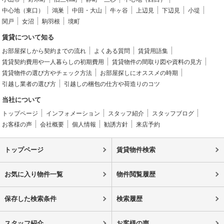
中心地（東口）
鴻巣
中田・大山
牛ヶ谷
上辺見
下辺見
小堤
関戸
女沼
駒羽根
境町
賃貸について知る
お部屋探しから契約までの流れ
よくある質問
賃貸用語集
賃貸契約費用や一人暮らしの初期費用
賃貸物件の間取り図や資料の見方
賃貸物件の選び方やチェック方法
お部屋探しにオススメの時期
引越し業者の選び方
引越しの梱包の仕方や荷造りのコツ
当社について
トップページ
インフォメーション
スタッフ紹介
スタッフブログ
お客様の声
会社概要
個人情報
勧誘方針
来店予約
トップページ
賃貸物件検索
お気に入り物件一覧
物件閲覧履歴
保存した検索条件
検索履歴
スタッフ紹介
お客様の声