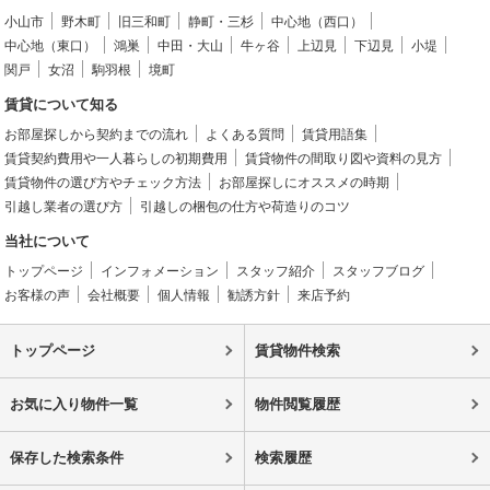
小山市
野木町
旧三和町
静町・三杉
中心地（西口）
中心地（東口）
鴻巣
中田・大山
牛ヶ谷
上辺見
下辺見
小堤
関戸
女沼
駒羽根
境町
賃貸について知る
お部屋探しから契約までの流れ
よくある質問
賃貸用語集
賃貸契約費用や一人暮らしの初期費用
賃貸物件の間取り図や資料の見方
賃貸物件の選び方やチェック方法
お部屋探しにオススメの時期
引越し業者の選び方
引越しの梱包の仕方や荷造りのコツ
当社について
トップページ
インフォメーション
スタッフ紹介
スタッフブログ
お客様の声
会社概要
個人情報
勧誘方針
来店予約
トップページ
賃貸物件検索
お気に入り物件一覧
物件閲覧履歴
保存した検索条件
検索履歴