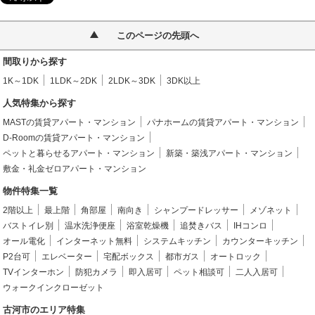
このページの先頭へ
間取りから探す
1K～1DK
1LDK～2DK
2LDK～3DK
3DK以上
人気特集から探す
MASTの賃貸アパート・マンション
パナホームの賃貸アパート・マンション
D-Roomの賃貸アパート・マンション
ペットと暮らせるアパート・マンション
新築・築浅アパート・マンション
敷金・礼金ゼロアパート・マンション
物件特集一覧
2階以上
最上階
角部屋
南向き
シャンプードレッサー
メゾネット
バストイレ別
温水洗浄便座
浴室乾燥機
追焚きバス
IHコンロ
オール電化
インターネット無料
システムキッチン
カウンターキッチン
P2台可
エレベーター
宅配ボックス
都市ガス
オートロック
TVインターホン
防犯カメラ
即入居可
ペット相談可
二人入居可
ウォークインクローゼット
古河市のエリア特集