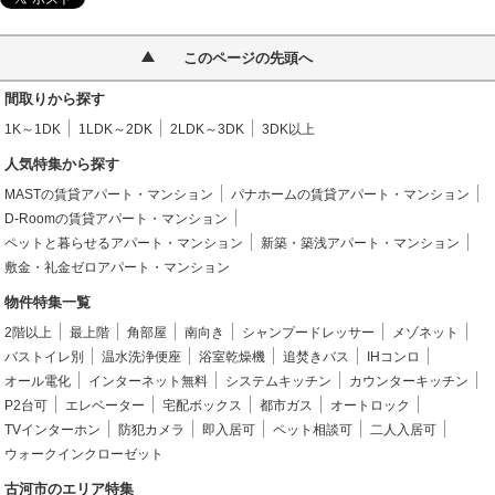
このページの先頭へ
間取りから探す
1K～1DK
1LDK～2DK
2LDK～3DK
3DK以上
人気特集から探す
MASTの賃貸アパート・マンション
パナホームの賃貸アパート・マンション
D-Roomの賃貸アパート・マンション
ペットと暮らせるアパート・マンション
新築・築浅アパート・マンション
敷金・礼金ゼロアパート・マンション
物件特集一覧
2階以上
最上階
角部屋
南向き
シャンプードレッサー
メゾネット
バストイレ別
温水洗浄便座
浴室乾燥機
追焚きバス
IHコンロ
オール電化
インターネット無料
システムキッチン
カウンターキッチン
P2台可
エレベーター
宅配ボックス
都市ガス
オートロック
TVインターホン
防犯カメラ
即入居可
ペット相談可
二人入居可
ウォークインクローゼット
古河市のエリア特集