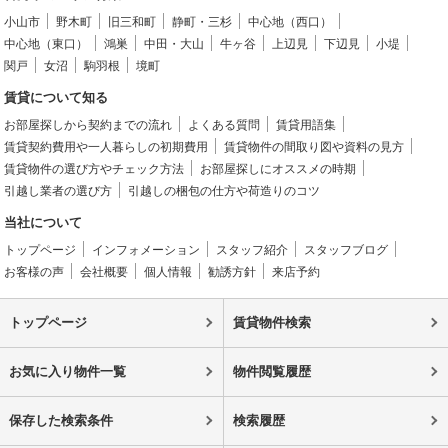
小山市
野木町
旧三和町
静町・三杉
中心地（西口）
中心地（東口）
鴻巣
中田・大山
牛ヶ谷
上辺見
下辺見
小堤
関戸
女沼
駒羽根
境町
賃貸について知る
お部屋探しから契約までの流れ
よくある質問
賃貸用語集
賃貸契約費用や一人暮らしの初期費用
賃貸物件の間取り図や資料の見方
賃貸物件の選び方やチェック方法
お部屋探しにオススメの時期
引越し業者の選び方
引越しの梱包の仕方や荷造りのコツ
当社について
トップページ
インフォメーション
スタッフ紹介
スタッフブログ
お客様の声
会社概要
個人情報
勧誘方針
来店予約
トップページ
賃貸物件検索
お気に入り物件一覧
物件閲覧履歴
保存した検索条件
検索履歴