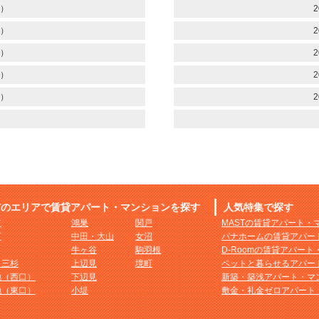
）
2
）
2
）
2
）
2
）
2
市のエリアで賃貸アパート・マンションを探す
人気特集で探す
市
鴻巣
関戸
MASTの賃貸アパート・
町
中田・大山
女沼
パナホームの賃貸アパー
牛ヶ谷
駒羽根
D-Roomの賃貸アパー
・三杉
上辺見
境町
ペットと暮らせるアパー
地（西口）
下辺見
新築・築浅アパート・マ
地（東口）
小堤
敷金・礼金ゼロアパート