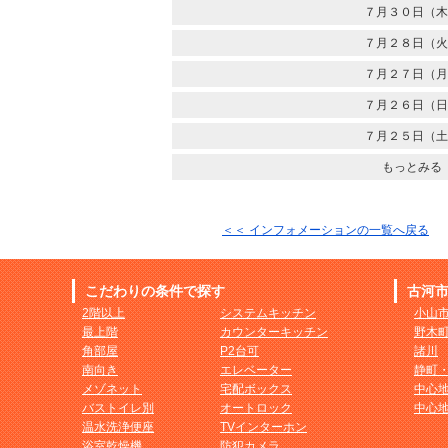
７月３０日（木
７月２８日（火
７月２７日（月
７月２６日（日
７月２５日（土
もっとみる
＜＜ インフォメーションの一覧へ戻る
こだわりの条件で探す
古河
2階以上
システムキッチン
小山
最上階
カウンターキッチン
野木
角部屋
P2台可
諸川
南向き
エレベーター
静町
メゾネット
宅配ボックス
中心
バストイレ別
オートロック
中心
温水洗浄便座
TVインターホン
浴室乾燥機
防犯カメラ