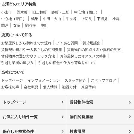
古河市のエリア特集
小山市
野木町
旧三和町
静町・三杉
中心地（西口）
中心地（東口）
鴻巣
中田・大山
牛ヶ谷
上辺見
下辺見
小堤
関戸
女沼
駒羽根
境町
賃貸について知る
お部屋探しから契約までの流れ
よくある質問
賃貸用語集
賃貸契約費用や一人暮らしの初期費用
賃貸物件の間取り図や資料の見方
賃貸物件の選び方やチェック方法
お部屋探しにオススメの時期
引越し業者の選び方
引越しの梱包の仕方や荷造りのコツ
当社について
トップページ
インフォメーション
スタッフ紹介
スタッフブログ
お客様の声
会社概要
個人情報
勧誘方針
来店予約
トップページ
賃貸物件検索
お気に入り物件一覧
物件閲覧履歴
保存した検索条件
検索履歴