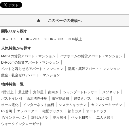
このページの先頭へ
間取りから探す
1K～1DK
1LDK～2DK
2LDK～3DK
3DK以上
人気特集から探す
MASTの賃貸アパート・マンション
パナホームの賃貸アパート・マンション
D-Roomの賃貸アパート・マンション
ペットと暮らせるアパート・マンション
新築・築浅アパート・マンション
敷金・礼金ゼロアパート・マンション
物件特集一覧
2階以上
最上階
角部屋
南向き
シャンプードレッサー
メゾネット
バストイレ別
温水洗浄便座
浴室乾燥機
追焚きバス
IHコンロ
オール電化
インターネット無料
システムキッチン
カウンターキッチン
P2台可
エレベーター
宅配ボックス
都市ガス
オートロック
TVインターホン
防犯カメラ
即入居可
ペット相談可
二人入居可
ウォークインクローゼット