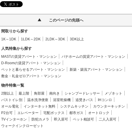
このページの先頭へ
間取りから探す
1K～1DK
1LDK～2DK
2LDK～3DK
3DK以上
人気特集から探す
MASTの賃貸アパート・マンション
パナホームの賃貸アパート・マンション
D-Roomの賃貸アパート・マンション
ペットと暮らせるアパート・マンション
新築・築浅アパート・マンション
敷金・礼金ゼロアパート・マンション
物件特集一覧
2階以上
最上階
角部屋
南向き
シャンプードレッサー
メゾネット
バストイレ別
温水洗浄便座
浴室乾燥機
追焚きバス
IHコンロ
オール電化
インターネット無料
システムキッチン
カウンターキッチン
P2台可
エレベーター
宅配ボックス
都市ガス
オートロック
TVインターホン
防犯カメラ
即入居可
ペット相談可
二人入居可
ウォークインクローゼット