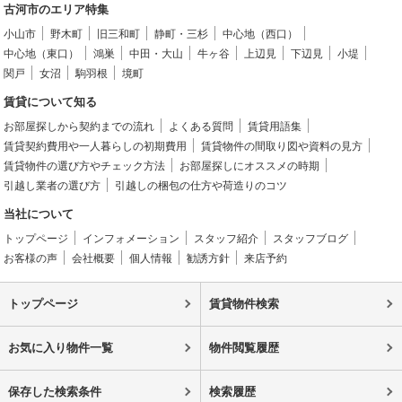
古河市のエリア特集
小山市
野木町
旧三和町
静町・三杉
中心地（西口）
中心地（東口）
鴻巣
中田・大山
牛ヶ谷
上辺見
下辺見
小堤
関戸
女沼
駒羽根
境町
賃貸について知る
お部屋探しから契約までの流れ
よくある質問
賃貸用語集
賃貸契約費用や一人暮らしの初期費用
賃貸物件の間取り図や資料の見方
賃貸物件の選び方やチェック方法
お部屋探しにオススメの時期
引越し業者の選び方
引越しの梱包の仕方や荷造りのコツ
当社について
トップページ
インフォメーション
スタッフ紹介
スタッフブログ
お客様の声
会社概要
個人情報
勧誘方針
来店予約
トップページ
賃貸物件検索
お気に入り物件一覧
物件閲覧履歴
保存した検索条件
検索履歴