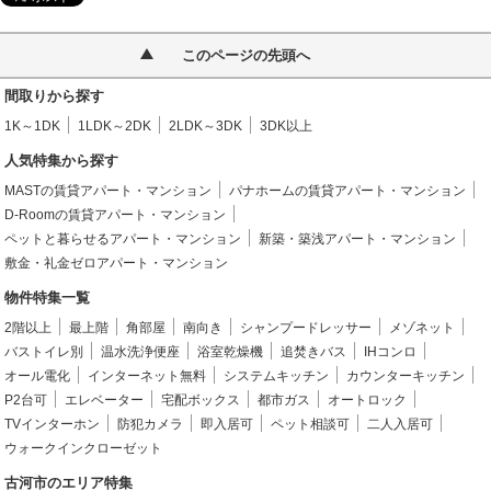
このページの先頭へ
間取りから探す
1K～1DK
1LDK～2DK
2LDK～3DK
3DK以上
人気特集から探す
MASTの賃貸アパート・マンション
パナホームの賃貸アパート・マンション
D-Roomの賃貸アパート・マンション
ペットと暮らせるアパート・マンション
新築・築浅アパート・マンション
敷金・礼金ゼロアパート・マンション
物件特集一覧
2階以上
最上階
角部屋
南向き
シャンプードレッサー
メゾネット
バストイレ別
温水洗浄便座
浴室乾燥機
追焚きバス
IHコンロ
オール電化
インターネット無料
システムキッチン
カウンターキッチン
P2台可
エレベーター
宅配ボックス
都市ガス
オートロック
TVインターホン
防犯カメラ
即入居可
ペット相談可
二人入居可
ウォークインクローゼット
古河市のエリア特集