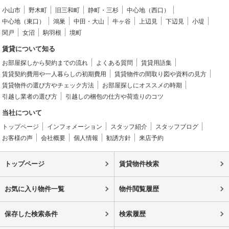
小山市
野木町
旧三和町
静町・三杉
中心地（西口）
中心地（東口）
鴻巣
中田・大山
牛ヶ谷
上辺見
下辺見
小堤
関戸
女沼
駒羽根
境町
賃貸について知る
お部屋探しから契約までの流れ
よくある質問
賃貸用語集
賃貸契約費用や一人暮らしの初期費用
賃貸物件の間取り図や資料の見方
賃貸物件の選び方やチェック方法
お部屋探しにオススメの時期
引越し業者の選び方
引越しの梱包の仕方や荷造りのコツ
当社について
トップページ
インフォメーション
スタッフ紹介
スタッフブログ
お客様の声
会社概要
個人情報
勧誘方針
来店予約
トップページ
賃貸物件検索
お気に入り物件一覧
物件閲覧履歴
保存した検索条件
検索履歴