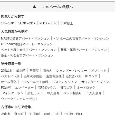
このページの先頭へ
間取りから探す
1K～1DK
1LDK～2DK
2LDK～3DK
3DK以上
人気特集から探す
MASTの賃貸アパート・マンション
パナホームの賃貸アパート・マンション
D-Roomの賃貸アパート・マンション
ペットと暮らせるアパート・マンション
新築・築浅アパート・マンション
敷金・礼金ゼロアパート・マンション
物件特集一覧
2階以上
最上階
角部屋
南向き
シャンプードレッサー
メゾネット
バストイレ別
温水洗浄便座
浴室乾燥機
追焚きバス
IHコンロ
オール電化
インターネット無料
システムキッチン
カウンターキッチン
P2台可
エレベーター
宅配ボックス
都市ガス
オートロック
TVインターホン
防犯カメラ
即入居可
ペット相談可
二人入居可
ウォークインクローゼット
古河市のエリア特集
小山市
野木町
旧三和町
静町・三杉
中心地（西口）