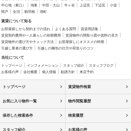
中心地（東口）
鴻巣
中田・大山
牛ヶ谷
上辺見
下辺見
小堤
関戸
女沼
駒羽根
境町
賃貸について知る
お部屋探しから契約までの流れ
よくある質問
賃貸用語集
賃貸契約費用や一人暮らしの初期費用
賃貸物件の間取り図や資料の見方
賃貸物件の選び方やチェック方法
お部屋探しにオススメの時期
引越し業者の選び方
引越しの梱包の仕方や荷造りのコツ
当社について
トップページ
インフォメーション
スタッフ紹介
スタッフブログ
お客様の声
会社概要
個人情報
勧誘方針
来店予約
トップページ
賃貸物件検索
お気に入り物件一覧
物件閲覧履歴
保存した検索条件
検索履歴
スタッフ紹介
お客様の声