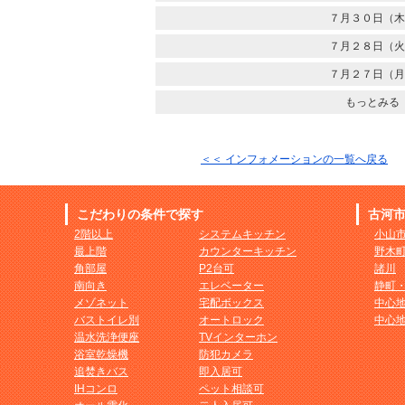
７月３０日（木
７月２８日（火
７月２７日（月
もっとみる
＜＜ インフォメーションの一覧へ戻る
こだわりの条件で探す
古河
2階以上
システムキッチン
小山
最上階
カウンターキッチン
野木
角部屋
P2台可
諸川
南向き
エレベーター
静町
メゾネット
宅配ボックス
中心
バストイレ別
オートロック
中心
温水洗浄便座
TVインターホン
浴室乾燥機
防犯カメラ
追焚きバス
即入居可
IHコンロ
ペット相談可