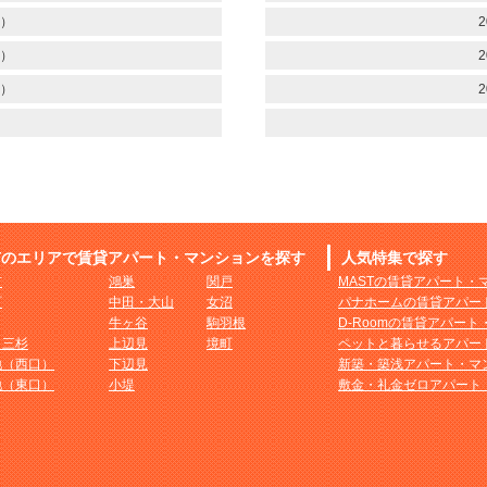
）
2
）
2
）
2
市のエリアで賃貸アパート・マンションを探す
人気特集で探す
市
鴻巣
関戸
MASTの賃貸アパート・
町
中田・大山
女沼
パナホームの賃貸アパー
牛ヶ谷
駒羽根
D-Roomの賃貸アパー
・三杉
上辺見
境町
ペットと暮らせるアパー
地（西口）
下辺見
新築・築浅アパート・マ
地（東口）
小堤
敷金・礼金ゼロアパート