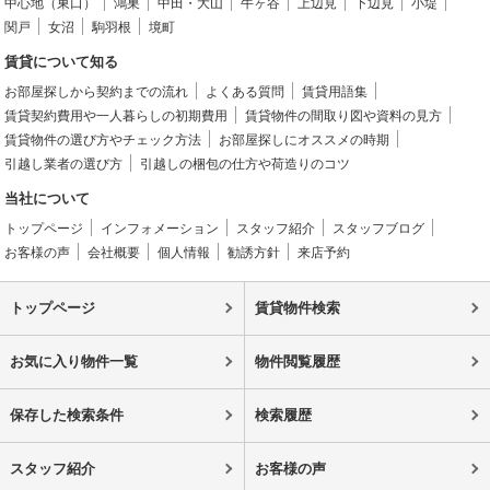
中心地（東口）
鴻巣
中田・大山
牛ヶ谷
上辺見
下辺見
小堤
関戸
女沼
駒羽根
境町
賃貸について知る
お部屋探しから契約までの流れ
よくある質問
賃貸用語集
賃貸契約費用や一人暮らしの初期費用
賃貸物件の間取り図や資料の見方
賃貸物件の選び方やチェック方法
お部屋探しにオススメの時期
引越し業者の選び方
引越しの梱包の仕方や荷造りのコツ
当社について
トップページ
インフォメーション
スタッフ紹介
スタッフブログ
お客様の声
会社概要
個人情報
勧誘方針
来店予約
トップページ
賃貸物件検索
お気に入り物件一覧
物件閲覧履歴
保存した検索条件
検索履歴
スタッフ紹介
お客様の声