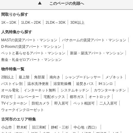
このページの先頭へ
間取りから探す
1K～1DK
1LDK～2DK
2LDK～3DK
3DK以上
人気特集から探す
MASTの賃貸アパート・マンション
パナホームの賃貸アパート・マンション
D-Roomの賃貸アパート・マンション
ペットと暮らせるアパート・マンション
新築・築浅アパート・マンション
敷金・礼金ゼロアパート・マンション
物件特集一覧
2階以上
最上階
角部屋
南向き
シャンプードレッサー
メゾネット
バストイレ別
温水洗浄便座
浴室乾燥機
追焚きバス
IHコンロ
オール電化
インターネット無料
システムキッチン
カウンターキッチン
P2台可
エレベーター
宅配ボックス
都市ガス
オートロック
TVインターホン
防犯カメラ
即入居可
ペット相談可
二人入居可
ウォークインクローゼット
古河市のエリア特集
小山市
野木町
旧三和町
静町・三杉
中心地（西口）