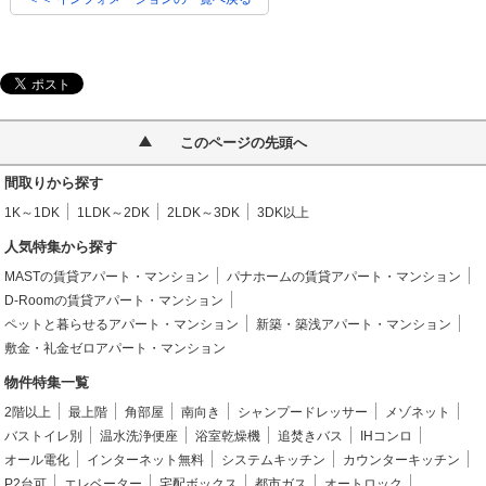
このページの先頭へ
間取りから探す
1K～1DK
1LDK～2DK
2LDK～3DK
3DK以上
人気特集から探す
MASTの賃貸アパート・マンション
パナホームの賃貸アパート・マンション
D-Roomの賃貸アパート・マンション
ペットと暮らせるアパート・マンション
新築・築浅アパート・マンション
敷金・礼金ゼロアパート・マンション
物件特集一覧
2階以上
最上階
角部屋
南向き
シャンプードレッサー
メゾネット
バストイレ別
温水洗浄便座
浴室乾燥機
追焚きバス
IHコンロ
オール電化
インターネット無料
システムキッチン
カウンターキッチン
P2台可
エレベーター
宅配ボックス
都市ガス
オートロック