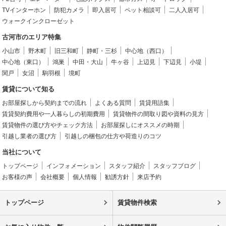
TVインターホン
防犯カメラ
即入居可
ペット相談可
二人入居可
ウォークインクローゼット
古河市のエリア特集
小山市
野木町
旧三和町
静町・三杉
中心地（西口）
中心地（東口）
鴻巣
中田・大山
牛ヶ谷
上辺見
下辺見
小堤
関戸
女沼
駒羽根
境町
賃貸について知る
お部屋探しから契約までの流れ
よくある質問
賃貸用語集
賃貸契約費用や一人暮らしの初期費用
賃貸物件の間取り図や資料の見方
賃貸物件の選び方やチェック方法
お部屋探しにオススメの時期
引越し業者の選び方
引越しの梱包の仕方や荷造りのコツ
当社について
トップページ
インフォメーション
スタッフ紹介
スタッフブログ
お客様の声
会社概要
個人情報
勧誘方針
来店予約
トップページ
賃貸物件検索