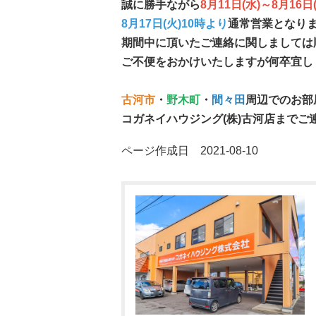
誠に勝手ながら
8月11日(水)～8月16日
8月17日(火)10時より
通常営業となり
期間中に頂いたご連絡に関しましては
ご不便をおかけいたしますが何卒宜し
古河市
・
野木町
・
間々田
周辺でのお部
コガネイハウジング(株)古河店までご
ページ作成日 2021-08-10