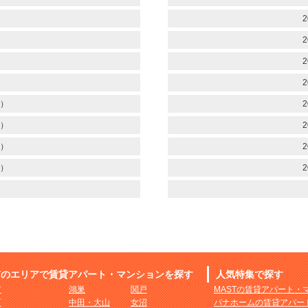
）
2
）
2
）
2
）
2
）
2
）
2
）
2
）
2
市のエリアで賃貸アパート・マンションを探す
人気特集で探す
市
鴻巣
関戸
MASTの賃貸アパート・
町
中田・大山
女沼
パナホームの賃貸アパー