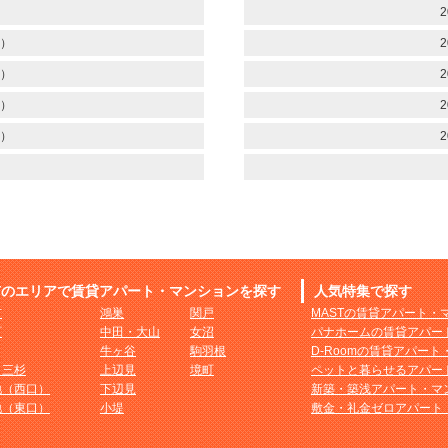
）
2
）
2
）
2
）
2
）
2
市のエリアで賃貸アパート・マンションを探す
人気特集で探す
市
鴻巣
関戸
MASTの賃貸アパート・
町
中田・大山
女沼
パナホームの賃貸アパー
牛ヶ谷
駒羽根
D-Roomの賃貸アパー
・三杉
上辺見
境町
ペットと暮らせるアパー
地（西口）
下辺見
新築・築浅アパート・マ
地（東口）
小堤
敷金・礼金ゼロアパート