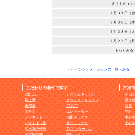
８月１日（土
７月３１日（金
７月３０日（木
７月２８日（火
７月２７日（月
もっとみる
＜＜ インフォメーションの一覧へ戻る
こだわりの条件で探す
古河
2階以上
システムキッチン
小山
最上階
カウンターキッチン
野木
角部屋
P2台可
諸川
南向き
エレベーター
静町
メゾネット
宅配ボックス
中心
バストイレ別
オートロック
中心
温水洗浄便座
TVインターホン
浴室乾燥機
防犯カメラ