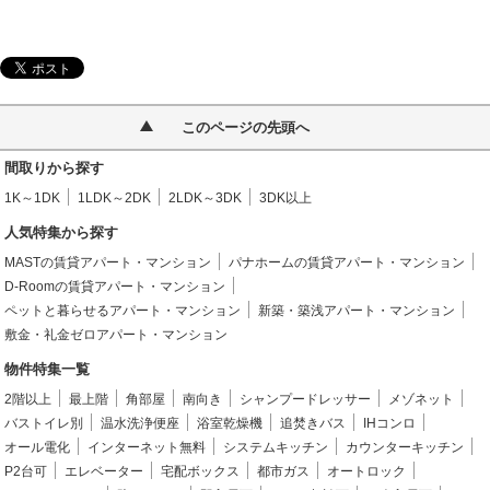
このページの先頭へ
間取りから探す
1K～1DK
1LDK～2DK
2LDK～3DK
3DK以上
人気特集から探す
MASTの賃貸アパート・マンション
パナホームの賃貸アパート・マンション
D-Roomの賃貸アパート・マンション
ペットと暮らせるアパート・マンション
新築・築浅アパート・マンション
敷金・礼金ゼロアパート・マンション
物件特集一覧
2階以上
最上階
角部屋
南向き
シャンプードレッサー
メゾネット
バストイレ別
温水洗浄便座
浴室乾燥機
追焚きバス
IHコンロ
オール電化
インターネット無料
システムキッチン
カウンターキッチン
P2台可
エレベーター
宅配ボックス
都市ガス
オートロック