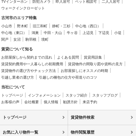
TVインターホン
防犯カメラ
即入居可
ペット相談可
二人入居可
ウォークインクローゼット
古河市のエリア特集
小山市
野木町
旧三和町
静町・三杉
中心地（西口）
中心地（東口）
鴻巣
中田・大山
牛ヶ谷
上辺見
下辺見
小堤
関戸
女沼
駒羽根
境町
賃貸について知る
お部屋探しから契約までの流れ
よくある質問
賃貸用語集
賃貸契約費用や一人暮らしの初期費用
賃貸物件の間取り図や資料の見方
賃貸物件の選び方やチェック方法
お部屋探しにオススメの時期
引越し業者の選び方
引越しの梱包の仕方や荷造りのコツ
当社について
トップページ
インフォメーション
スタッフ紹介
スタッフブログ
お客様の声
会社概要
個人情報
勧誘方針
来店予約
トップページ
賃貸物件検索
お気に入り物件一覧
物件閲覧履歴