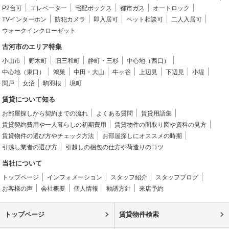
P2台可
エレベーター
宅配ボックス
都市ガス
オートロック
TVインターホン
防犯カメラ
即入居可
ペット相談可
二人入居可
ウォークインクローゼット
古河市のエリア特集
小山市
野木町
旧三和町
静町・三杉
中心地（西口）
中心地（東口）
鴻巣
中田・大山
牛ヶ谷
上辺見
下辺見
小堤
関戸
女沼
駒羽根
境町
賃貸について知る
お部屋探しから契約までの流れ
よくある質問
賃貸用語集
賃貸契約費用や一人暮らしの初期費用
賃貸物件の間取り図や資料の見方
賃貸物件の選び方やチェック方法
お部屋探しにオススメの時期
引越し業者の選び方
引越しの梱包の仕方や荷造りのコツ
当社について
トップページ
インフォメーション
スタッフ紹介
スタッフブログ
お客様の声
会社概要
個人情報
勧誘方針
来店予約
トップページ
賃貸物件検索