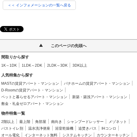
＜＜ インフォメーションの一覧へ戻る
このページの先頭へ
間取りから探す
1K～1DK
1LDK～2DK
2LDK～3DK
3DK以上
人気特集から探す
MASTの賃貸アパート・マンション
パナホームの賃貸アパート・マンション
D-Roomの賃貸アパート・マンション
ペットと暮らせるアパート・マンション
新築・築浅アパート・マンション
敷金・礼金ゼロアパート・マンション
物件特集一覧
2階以上
最上階
角部屋
南向き
シャンプードレッサー
メゾネット
バストイレ別
温水洗浄便座
浴室乾燥機
追焚きバス
IHコンロ
オール電化
インターネット無料
システムキッチン
カウンターキッチン