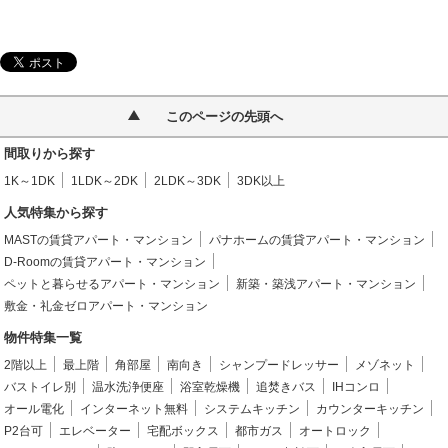
このページの先頭へ
間取りから探す
1K～1DK
1LDK～2DK
2LDK～3DK
3DK以上
人気特集から探す
MASTの賃貸アパート・マンション
パナホームの賃貸アパート・マンション
D-Roomの賃貸アパート・マンション
ペットと暮らせるアパート・マンション
新築・築浅アパート・マンション
敷金・礼金ゼロアパート・マンション
物件特集一覧
2階以上
最上階
角部屋
南向き
シャンプードレッサー
メゾネット
バストイレ別
温水洗浄便座
浴室乾燥機
追焚きバス
IHコンロ
オール電化
インターネット無料
システムキッチン
カウンターキッチン
P2台可
エレベーター
宅配ボックス
都市ガス
オートロック