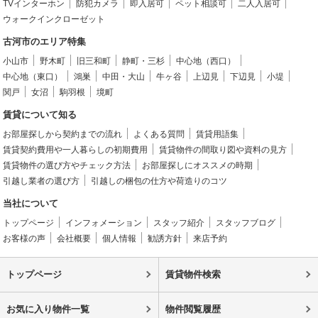
TVインターホン
防犯カメラ
即入居可
ペット相談可
二人入居可
ウォークインクローゼット
古河市のエリア特集
小山市
野木町
旧三和町
静町・三杉
中心地（西口）
中心地（東口）
鴻巣
中田・大山
牛ヶ谷
上辺見
下辺見
小堤
関戸
女沼
駒羽根
境町
賃貸について知る
お部屋探しから契約までの流れ
よくある質問
賃貸用語集
賃貸契約費用や一人暮らしの初期費用
賃貸物件の間取り図や資料の見方
賃貸物件の選び方やチェック方法
お部屋探しにオススメの時期
引越し業者の選び方
引越しの梱包の仕方や荷造りのコツ
当社について
トップページ
インフォメーション
スタッフ紹介
スタッフブログ
お客様の声
会社概要
個人情報
勧誘方針
来店予約
トップページ
賃貸物件検索
お気に入り物件一覧
物件閲覧履歴