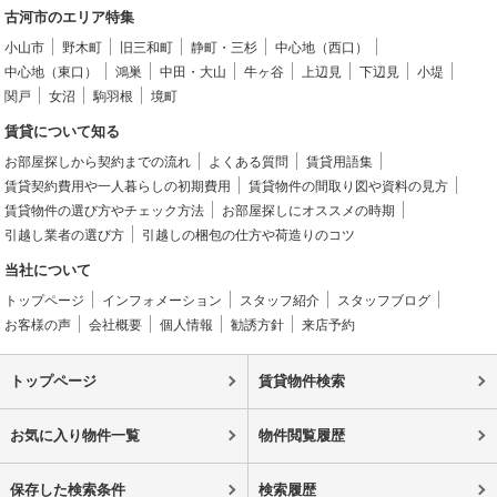
古河市のエリア特集
小山市
野木町
旧三和町
静町・三杉
中心地（西口）
中心地（東口）
鴻巣
中田・大山
牛ヶ谷
上辺見
下辺見
小堤
関戸
女沼
駒羽根
境町
賃貸について知る
お部屋探しから契約までの流れ
よくある質問
賃貸用語集
賃貸契約費用や一人暮らしの初期費用
賃貸物件の間取り図や資料の見方
賃貸物件の選び方やチェック方法
お部屋探しにオススメの時期
引越し業者の選び方
引越しの梱包の仕方や荷造りのコツ
当社について
トップページ
インフォメーション
スタッフ紹介
スタッフブログ
お客様の声
会社概要
個人情報
勧誘方針
来店予約
トップページ
賃貸物件検索
お気に入り物件一覧
物件閲覧履歴
保存した検索条件
検索履歴