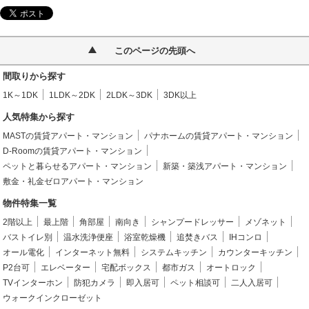
このページの先頭へ
間取りから探す
1K～1DK
1LDK～2DK
2LDK～3DK
3DK以上
人気特集から探す
MASTの賃貸アパート・マンション
パナホームの賃貸アパート・マンション
D-Roomの賃貸アパート・マンション
ペットと暮らせるアパート・マンション
新築・築浅アパート・マンション
敷金・礼金ゼロアパート・マンション
物件特集一覧
2階以上
最上階
角部屋
南向き
シャンプードレッサー
メゾネット
バストイレ別
温水洗浄便座
浴室乾燥機
追焚きバス
IHコンロ
オール電化
インターネット無料
システムキッチン
カウンターキッチン
P2台可
エレベーター
宅配ボックス
都市ガス
オートロック
TVインターホン
防犯カメラ
即入居可
ペット相談可
二人入居可
ウォークインクローゼット