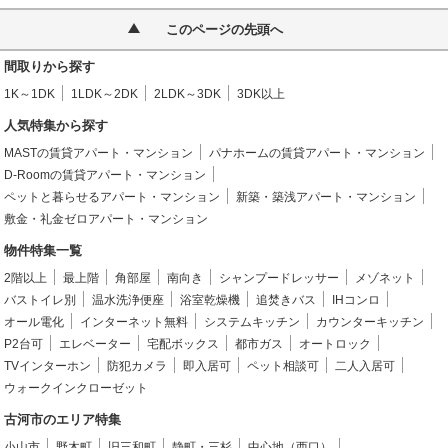
このページの先頭へ
間取りから探す
1K～1DK
1LDK～2DK
2LDK～3DK
3DK以上
人気特集から探す
MASTの賃貸アパート・マンション
パナホームの賃貸アパート・マンション
D-Roomの賃貸アパート・マンション
ペットと暮らせるアパート・マンション
新築・築浅アパート・マンション
敷金・礼金ゼロアパート・マンション
物件特集一覧
2階以上
最上階
角部屋
南向き
シャンプードレッサー
メゾネット
バストイレ別
温水洗浄便座
浴室乾燥機
追焚きバス
IHコンロ
オール電化
インターネット無料
システムキッチン
カウンターキッチン
P2台可
エレベーター
宅配ボックス
都市ガス
オートロック
TVインターホン
防犯カメラ
即入居可
ペット相談可
二人入居可
ウォークインクローゼット
古河市のエリア特集
小山市
野木町
旧三和町
静町・三杉
中心地（西口）