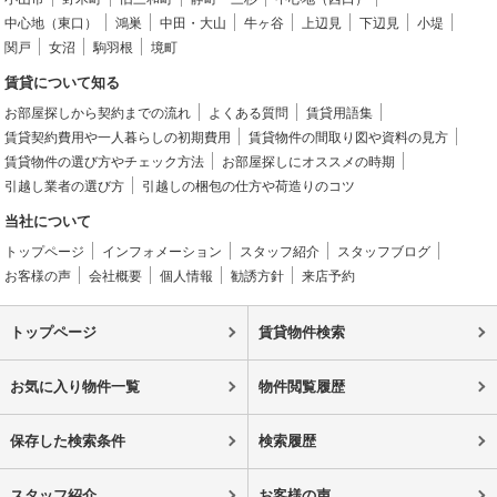
中心地（東口）
鴻巣
中田・大山
牛ヶ谷
上辺見
下辺見
小堤
関戸
女沼
駒羽根
境町
賃貸について知る
お部屋探しから契約までの流れ
よくある質問
賃貸用語集
賃貸契約費用や一人暮らしの初期費用
賃貸物件の間取り図や資料の見方
賃貸物件の選び方やチェック方法
お部屋探しにオススメの時期
引越し業者の選び方
引越しの梱包の仕方や荷造りのコツ
当社について
トップページ
インフォメーション
スタッフ紹介
スタッフブログ
お客様の声
会社概要
個人情報
勧誘方針
来店予約
トップページ
賃貸物件検索
お気に入り物件一覧
物件閲覧履歴
保存した検索条件
検索履歴
スタッフ紹介
お客様の声