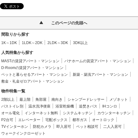
このページの先頭へ
間取りから探す
1K～1DK
1LDK～2DK
2LDK～3DK
3DK以上
人気特集から探す
MASTの賃貸アパート・マンション
パナホームの賃貸アパート・マンション
D-Roomの賃貸アパート・マンション
ペットと暮らせるアパート・マンション
新築・築浅アパート・マンション
敷金・礼金ゼロアパート・マンション
物件特集一覧
2階以上
最上階
角部屋
南向き
シャンプードレッサー
メゾネット
バストイレ別
温水洗浄便座
浴室乾燥機
追焚きバス
IHコンロ
オール電化
インターネット無料
システムキッチン
カウンターキッチン
P2台可
エレベーター
宅配ボックス
都市ガス
オートロック
TVインターホン
防犯カメラ
即入居可
ペット相談可
二人入居可
ウォークインクローゼット