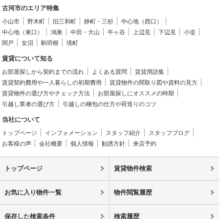
古河市のエリア特集
小山市
野木町
旧三和町
静町・三杉
中心地（西口）
中心地（東口）
鴻巣
中田・大山
牛ヶ谷
上辺見
下辺見
小堤
関戸
女沼
駒羽根
境町
賃貸について知る
お部屋探しから契約までの流れ
よくある質問
賃貸用語集
賃貸契約費用や一人暮らしの初期費用
賃貸物件の間取り図や資料の見方
賃貸物件の選び方やチェック方法
お部屋探しにオススメの時期
引越し業者の選び方
引越しの梱包の仕方や荷造りのコツ
当社について
トップページ
インフォメーション
スタッフ紹介
スタッフブログ
お客様の声
会社概要
個人情報
勧誘方針
来店予約
トップページ
賃貸物件検索
お気に入り物件一覧
物件閲覧履歴
保存した検索条件
検索履歴