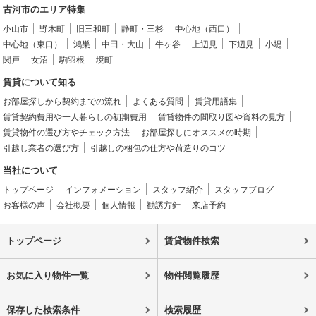
古河市のエリア特集
小山市
野木町
旧三和町
静町・三杉
中心地（西口）
中心地（東口）
鴻巣
中田・大山
牛ヶ谷
上辺見
下辺見
小堤
関戸
女沼
駒羽根
境町
賃貸について知る
お部屋探しから契約までの流れ
よくある質問
賃貸用語集
賃貸契約費用や一人暮らしの初期費用
賃貸物件の間取り図や資料の見方
賃貸物件の選び方やチェック方法
お部屋探しにオススメの時期
引越し業者の選び方
引越しの梱包の仕方や荷造りのコツ
当社について
トップページ
インフォメーション
スタッフ紹介
スタッフブログ
お客様の声
会社概要
個人情報
勧誘方針
来店予約
トップページ
賃貸物件検索
お気に入り物件一覧
物件閲覧履歴
保存した検索条件
検索履歴