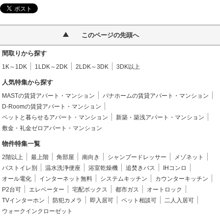
このページの先頭へ
間取りから探す
1K～1DK
1LDK～2DK
2LDK～3DK
3DK以上
人気特集から探す
MASTの賃貸アパート・マンション
パナホームの賃貸アパート・マンション
D-Roomの賃貸アパート・マンション
ペットと暮らせるアパート・マンション
新築・築浅アパート・マンション
敷金・礼金ゼロアパート・マンション
物件特集一覧
2階以上
最上階
角部屋
南向き
シャンプードレッサー
メゾネット
バストイレ別
温水洗浄便座
浴室乾燥機
追焚きバス
IHコンロ
オール電化
インターネット無料
システムキッチン
カウンターキッチン
P2台可
エレベーター
宅配ボックス
都市ガス
オートロック
TVインターホン
防犯カメラ
即入居可
ペット相談可
二人入居可
ウォークインクローゼット