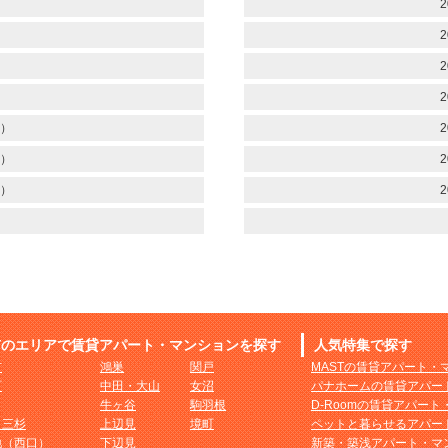
）
2
）
2
）
2
）
2
）
2
）
2
）
2
市のエリアで賃貸アパート・マンションを探す
人気特集で探す
市
鴻巣
関戸
MASTの賃貸アパート・
町
中田・大山
女沼
パナホームの賃貸アパー
牛ヶ谷
駒羽根
D-Roomの賃貸アパー
・三杉
上辺見
境町
ペットと暮らせるアパー
地（西口）
下辺見
新築・築浅アパート・マ