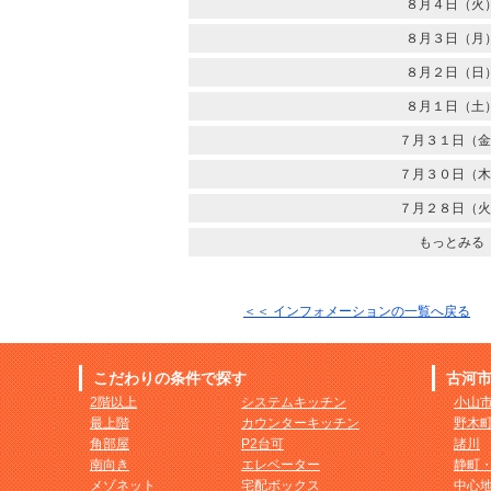
８月４日（火
８月３日（月
８月２日（日
８月１日（土
７月３１日（金
７月３０日（木
７月２８日（火
もっとみる
＜＜ インフォメーションの一覧へ戻る
こだわりの条件で探す
古河
2階以上
システムキッチン
小山
最上階
カウンターキッチン
野木
角部屋
P2台可
諸川
南向き
エレベーター
静町
メゾネット
宅配ボックス
中心