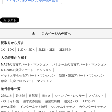
＜＜ インフォメーションの一覧へ戻る
このページの先頭へ
間取りから探す
1K～1DK
1LDK～2DK
2LDK～3DK
3DK以上
人気特集から探す
MASTの賃貸アパート・マンション
パナホームの賃貸アパート・マンション
D-Roomの賃貸アパート・マンション
ペットと暮らせるアパート・マンション
新築・築浅アパート・マンション
敷金・礼金ゼロアパート・マンション
物件特集一覧
2階以上
最上階
角部屋
南向き
シャンプードレッサー
メゾネット
バストイレ別
温水洗浄便座
浴室乾燥機
追焚きバス
IHコンロ
オール電化
インターネット無料
システムキッチン
カウンターキッチン