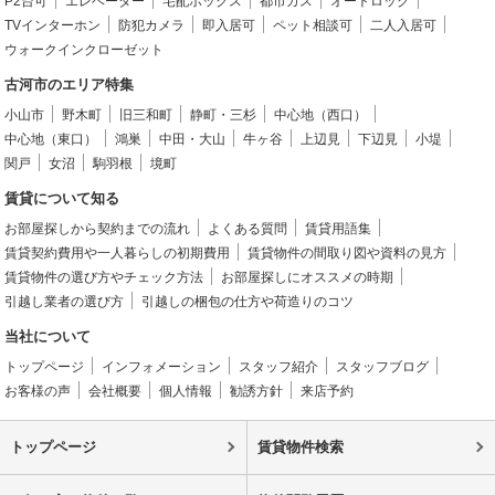
P2台可
エレベーター
宅配ボックス
都市ガス
オートロック
TVインターホン
防犯カメラ
即入居可
ペット相談可
二人入居可
ウォークインクローゼット
古河市のエリア特集
小山市
野木町
旧三和町
静町・三杉
中心地（西口）
中心地（東口）
鴻巣
中田・大山
牛ヶ谷
上辺見
下辺見
小堤
関戸
女沼
駒羽根
境町
賃貸について知る
お部屋探しから契約までの流れ
よくある質問
賃貸用語集
賃貸契約費用や一人暮らしの初期費用
賃貸物件の間取り図や資料の見方
賃貸物件の選び方やチェック方法
お部屋探しにオススメの時期
引越し業者の選び方
引越しの梱包の仕方や荷造りのコツ
当社について
トップページ
インフォメーション
スタッフ紹介
スタッフブログ
お客様の声
会社概要
個人情報
勧誘方針
来店予約
トップページ
賃貸物件検索