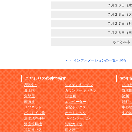
７月３０日（木
７月２８日（火
７月２７日（月
７月２６日（日
もっとみる
＜＜ インフォメーションの一覧へ戻る
こだわりの条件で探す
古河
2階以上
システムキッチン
小山
最上階
カウンターキッチン
野木
角部屋
P2台可
諸川
南向き
エレベーター
静町
メゾネット
宅配ボックス
中心
バストイレ別
オートロック
中心
温水洗浄便座
TVインターホン
浴室乾燥機
防犯カメラ
追焚きバス
即入居可