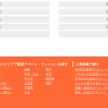
）
2
）
2
）
2
）
2
市のエリアで賃貸アパート・マンションを探す
人気特集で探す
市
鴻巣
関戸
MASTの賃貸アパート・
町
中田・大山
女沼
パナホームの賃貸アパー
牛ヶ谷
駒羽根
D-Roomの賃貸アパー
・三杉
上辺見
境町
ペットと暮らせるアパー
地（西口）
下辺見
新築・築浅アパート・マ
地（東口）
小堤
敷金・礼金ゼロアパート