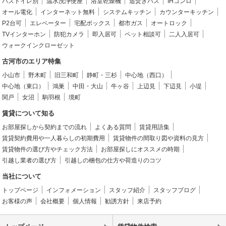
バストイレ別
温水洗浄便座
浴室乾燥機
追焚きバス
IHコンロ
オール電化
インターネット無料
システムキッチン
カウンターキッチン
P2台可
エレベーター
宅配ボックス
都市ガス
オートロック
TVインターホン
防犯カメラ
即入居可
ペット相談可
二人入居可
ウォークインクローゼット
古河市のエリア特集
小山市
野木町
旧三和町
静町・三杉
中心地（西口）
中心地（東口）
鴻巣
中田・大山
牛ヶ谷
上辺見
下辺見
小堤
関戸
女沼
駒羽根
境町
賃貸について知る
お部屋探しから契約までの流れ
よくある質問
賃貸用語集
賃貸契約費用や一人暮らしの初期費用
賃貸物件の間取り図や資料の見方
賃貸物件の選び方やチェック方法
お部屋探しにオススメの時期
引越し業者の選び方
引越しの梱包の仕方や荷造りのコツ
当社について
トップページ
インフォメーション
スタッフ紹介
スタッフブログ
お客様の声
会社概要
個人情報
勧誘方針
来店予約