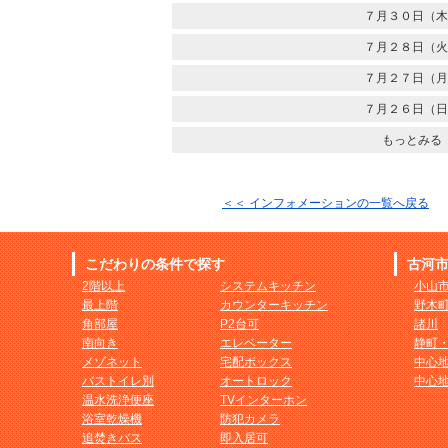
７月３０日（木
７月２８日（火
７月２７日（月
７月２６日（日
もっとみる
＜＜ インフォメーションの一覧へ戻る
こだわりの条件で探す
古河
2階以上
システムキッチン
小山
最上階
カウンターキッチン
野木
角部屋
P2台可
諸川
南向き
エレベーター
静町
メゾネット
宅配ボックス
中心
バストイレ別
オートロック
中心
温水洗浄便座
TVインターホン
浴室乾燥機
防犯カメラ
追焚きバス
即入居可