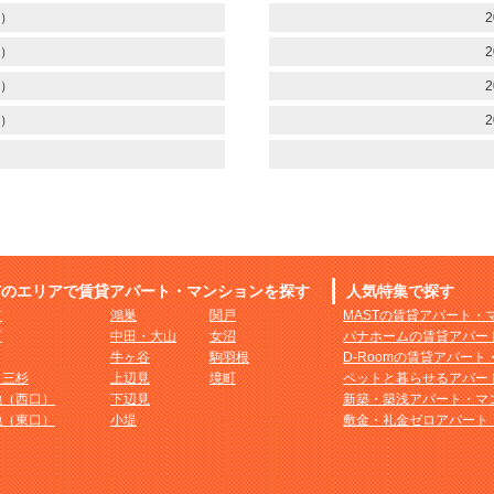
）
2
）
2
）
2
）
2
市のエリアで賃貸アパート・マンションを探す
人気特集で探す
市
鴻巣
関戸
MASTの賃貸アパート・
町
中田・大山
女沼
パナホームの賃貸アパー
牛ヶ谷
駒羽根
D-Roomの賃貸アパー
・三杉
上辺見
境町
ペットと暮らせるアパー
地（西口）
下辺見
新築・築浅アパート・マ
地（東口）
小堤
敷金・礼金ゼロアパート