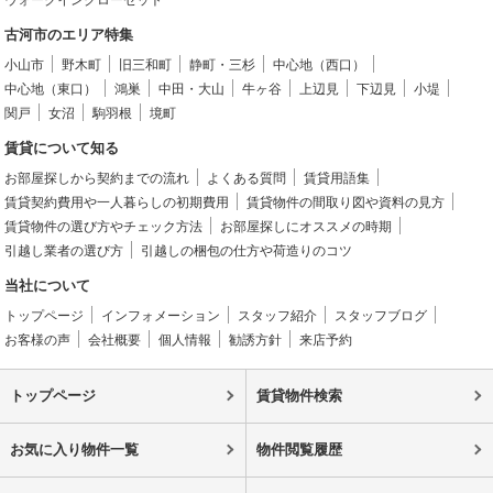
ウォークインクローゼット
古河市のエリア特集
小山市
野木町
旧三和町
静町・三杉
中心地（西口）
中心地（東口）
鴻巣
中田・大山
牛ヶ谷
上辺見
下辺見
小堤
関戸
女沼
駒羽根
境町
賃貸について知る
お部屋探しから契約までの流れ
よくある質問
賃貸用語集
賃貸契約費用や一人暮らしの初期費用
賃貸物件の間取り図や資料の見方
賃貸物件の選び方やチェック方法
お部屋探しにオススメの時期
引越し業者の選び方
引越しの梱包の仕方や荷造りのコツ
当社について
トップページ
インフォメーション
スタッフ紹介
スタッフブログ
お客様の声
会社概要
個人情報
勧誘方針
来店予約
トップページ
賃貸物件検索
お気に入り物件一覧
物件閲覧履歴