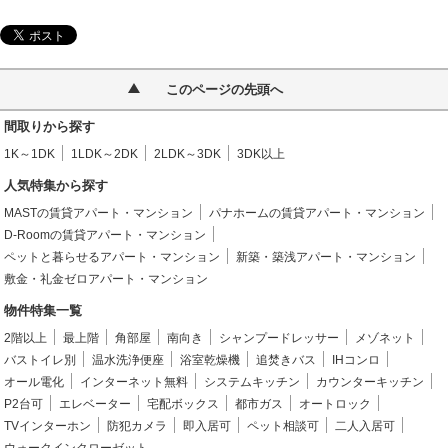
このページの先頭へ
間取りから探す
1K～1DK
1LDK～2DK
2LDK～3DK
3DK以上
人気特集から探す
MASTの賃貸アパート・マンション
パナホームの賃貸アパート・マンション
D-Roomの賃貸アパート・マンション
ペットと暮らせるアパート・マンション
新築・築浅アパート・マンション
敷金・礼金ゼロアパート・マンション
物件特集一覧
2階以上
最上階
角部屋
南向き
シャンプードレッサー
メゾネット
バストイレ別
温水洗浄便座
浴室乾燥機
追焚きバス
IHコンロ
オール電化
インターネット無料
システムキッチン
カウンターキッチン
P2台可
エレベーター
宅配ボックス
都市ガス
オートロック
TVインターホン
防犯カメラ
即入居可
ペット相談可
二人入居可