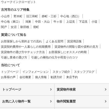
ウォークインクローゼット
古河市のエリア特集
小山市
野木町
旧三和町
静町・三杉
中心地（西口）
中心地（東口）
鴻巣
中田・大山
牛ヶ谷
上辺見
下辺見
小堤
関戸
女沼
駒羽根
境町
賃貸について知る
お部屋探しから契約までの流れ
よくある質問
賃貸用語集
賃貸契約費用や一人暮らしの初期費用
賃貸物件の間取り図や資料の見方
賃貸物件の選び方やチェック方法
お部屋探しにオススメの時期
引越し業者の選び方
引越しの梱包の仕方や荷造りのコツ
当社について
トップページ
インフォメーション
スタッフ紹介
スタッフブログ
お客様の声
会社概要
個人情報
勧誘方針
来店予約
トップページ
賃貸物件検索
お気に入り物件一覧
物件閲覧履歴