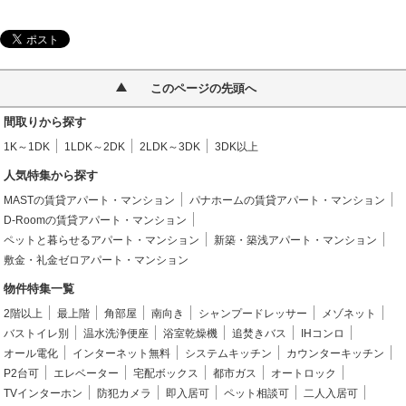
このページの先頭へ
間取りから探す
1K～1DK
1LDK～2DK
2LDK～3DK
3DK以上
人気特集から探す
MASTの賃貸アパート・マンション
パナホームの賃貸アパート・マンション
D-Roomの賃貸アパート・マンション
ペットと暮らせるアパート・マンション
新築・築浅アパート・マンション
敷金・礼金ゼロアパート・マンション
物件特集一覧
2階以上
最上階
角部屋
南向き
シャンプードレッサー
メゾネット
バストイレ別
温水洗浄便座
浴室乾燥機
追焚きバス
IHコンロ
オール電化
インターネット無料
システムキッチン
カウンターキッチン
P2台可
エレベーター
宅配ボックス
都市ガス
オートロック
TVインターホン
防犯カメラ
即入居可
ペット相談可
二人入居可